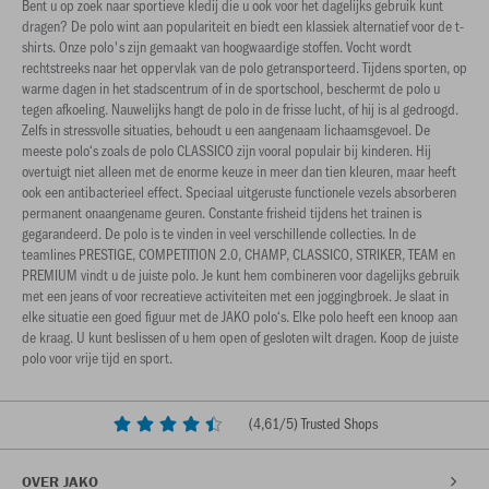
Bent u op zoek naar sportieve kledij die u ook voor het dagelijks gebruik kunt
dragen? De polo wint aan populariteit en biedt een klassiek alternatief voor de t-
shirts. Onze polo's zijn gemaakt van hoogwaardige stoffen. Vocht wordt
rechtstreeks naar het oppervlak van de polo getransporteerd. Tijdens sporten, op
warme dagen in het stadscentrum of in de sportschool, beschermt de polo u
tegen afkoeling. Nauwelijks hangt de polo in de frisse lucht, of hij is al gedroogd.
Zelfs in stressvolle situaties, behoudt u een aangenaam lichaamsgevoel. De
meeste polo‘s zoals de polo CLASSICO zijn vooral populair bij kinderen. Hij
overtuigt niet alleen met de enorme keuze in meer dan tien kleuren, maar heeft
ook een antibacterieel effect. Speciaal uitgeruste functionele vezels absorberen
permanent onaangename geuren. Constante frisheid tijdens het trainen is
gegarandeerd. De polo is te vinden in veel verschillende collecties. In de
teamlines PRESTIGE, COMPETITION 2.0, CHAMP, CLASSICO, STRIKER, TEAM en
PREMIUM vindt u de juiste polo. Je kunt hem combineren voor dagelijks gebruik
met een jeans of voor recreatieve activiteiten met een joggingbroek. Je slaat in
elke situatie een goed figuur met de JAKO polo‘s. Elke polo heeft een knoop aan
de kraag. U kunt beslissen of u hem open of gesloten wilt dragen. Koop de juiste
polo voor vrije tijd en sport.
(
4,61
/5) Trusted Shops
OVER JAKO