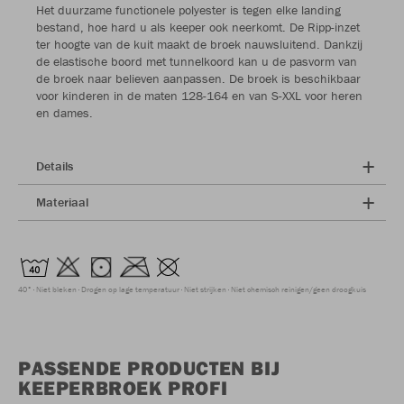
Het duurzame functionele polyester is tegen elke landing
bestand, hoe hard u als keeper ook neerkomt. De Ripp-inzet
ter hoogte van de kuit maakt de broek nauwsluitend. Dankzij
de elastische boord met tunnelkoord kan u de pasvorm van
de broek naar believen aanpassen. De broek is beschikbaar
voor kinderen in de maten 128-164 en van S-XXL voor heren
en dames.
Details
Materiaal
40°
Niet bleken
Drogen op lage temperatuur
Niet strijken
Niet chemisch reinigen/geen droogkuis
PASSENDE PRODUCTEN BIJ
KEEPERBROEK PROFI