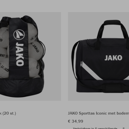
 (20 st.)
JAKO Sporttas Iconic met bode
€ 34,99
Verkrijgbaar in 5 verschillende
5