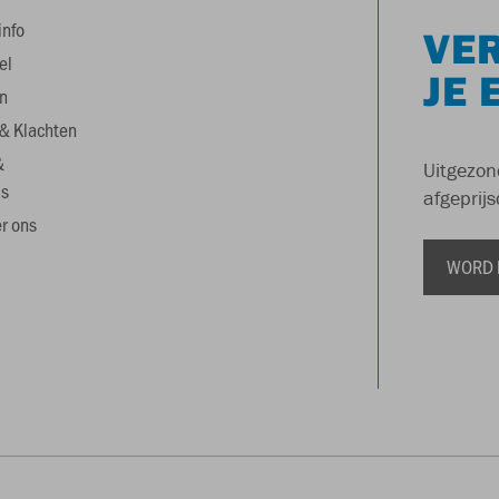
info
VER
el
JE 
n
& Klachten
&
Uitgezon
s
afgeprijs
r ons
WORD 