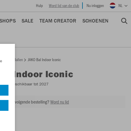
Hulp
Word lid van de club
Nu inloggen
NL
 SHOPS
SALE
TEAM CREATOR
SCHOENEN
epage
Ballen
JAKO Bal Indoor Iconic
e
Bal Indoor Iconic
2387
- Beschikbaar tot 2027
ing op je volgende bestelling?
Word nu lid