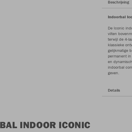
Beschrijving
Indoorbal Ico
De Iconic ind
vilten bovenma
terwijl de 4-
klassieke ont
gelijkmatige 
permanent in 
en dynamische
indoorbal comb
geven.
Details
BAL INDOOR ICONIC