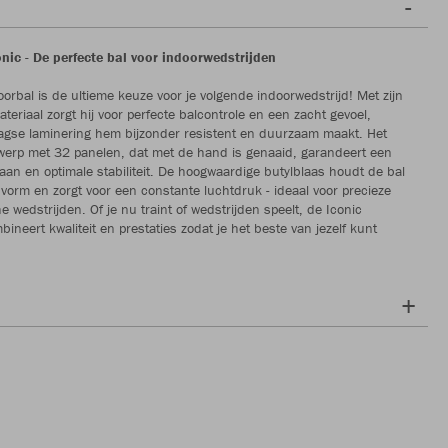
nic - De perfecte bal voor indoorwedstrijden
oorbal is de ultieme keuze voor je volgende indoorwedstrijd! Met zijn
teriaal zorgt hij voor perfecte balcontrole en een zacht gevoel,
laagse laminering hem bijzonder resistent en duurzaam maakt. Het
werp met 32 panelen, dat met de hand is genaaid, garandeert een
baan en optimale stabiliteit. De hoogwaardige butylblaas houdt de bal
vorm en zorgt voor een constante luchtdruk - ideaal voor precieze
 wedstrijden. Of je nu traint of wedstrijden speelt, de Iconic
ineert kwaliteit en prestaties zodat je het beste van jezelf kunt