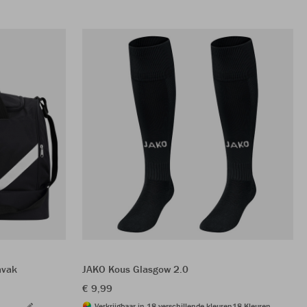
mvak
JAKO Kous Glasgow 2.0
€ 9,99
Verkrijgbaar in 18 verschillende kleuren
18 Kleuren