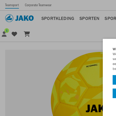
Teamsport
Corporate Teamwear
SPORTKLEDING
SPORTEN
SPOR
1
Wi
We
we
ee
be