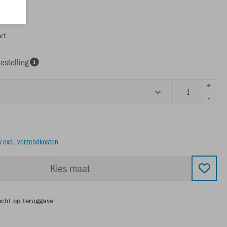
rt
estelling
+
-
TW
excl. verzendkosten
Kies maat
echt op teruggave