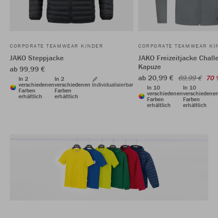
CORPORATE TEAMWEAR KINDER
CORPORATE TEAMWEAR KI
JAKO Steppjacke
JAKO Freizeitjacke Chall
Kapuze
ab 99,99 €
ab 20,99 €
69,99 €
70 
In 2
In 2
verschiedenen
verschiedenen
Individualisierbar
In 10
In 10
Farben
Farben
verschiedenen
verschiedene
erhältlich
erhältlich
Farben
Farben
erhältlich
erhältlich