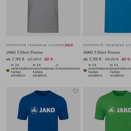
SALE!
CORPORATE TEAMWEAR KINDER
CORPORATE TEAMWEAR KI
JAKO T-Shirt Promo
JAKO T-Shirt Promo
ab 7,99 €
ab 7,99 €
15,99 €
50 %
15,99 €
50 %
In 14
In 14
In 14
In 14
verschiedenen
verschiedenen
Individualisierbar
verschiedenen
verschiedene
Farben
Farben
Farben
Farben
erhältlich
erhältlich
erhältlich
erhältlich