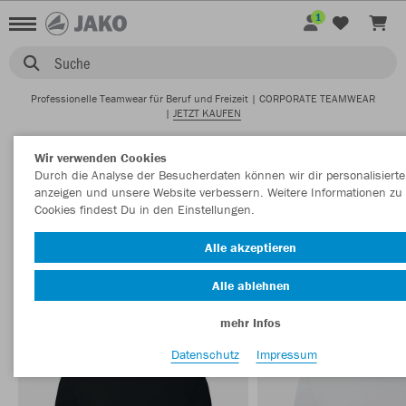
1
Suche
Professionelle Teamwear für Beruf und Freizeit | CORPORATE TEAMWEAR
|
JETZT KAUFEN
Startseite
Corporate Teamwear
Kinder
Wir verwenden Cookies
Durch die Analyse der Besucherdaten können wir dir personalisierte
anzeigen und unsere Website verbessern. Weitere Informationen zu
Cookies findest Du in den Einstellungen.
CORPORATE TEAMWEAR KINDER
Filter anzeigen
Sortieren nach
Alle akzeptieren
Alle ablehnen
T-Shirts
Jacken
Polos
Sweats
Trainingsjacken
40
16
16
10
1
mehr Infos
Datenschutz
Impressum