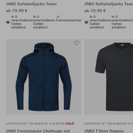
JAKO Softshelljacke Team
JAKO Softshelljacke Tea
ab 79,99 €
ab 79,99 €
In 5
In 5
In 5
In 5
verschiedenen
verschiedenen
Individualisierbar
verschiedenen
verschiedene
Farben
Farben
Farben
Farben
erhältlich
erhältlich
erhältlich
erhältlich
SALE!
CORPORATE TEAMWEAR KINDER
CORPORATE TEAMWEAR KI
JAKO Freizeitjacke Challenge mit
JAKO T-Shirt Organic