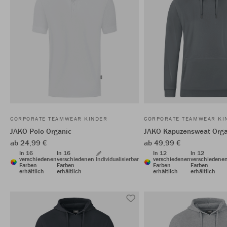
CORPORATE TEAMWEAR KINDER
CORPORATE TEAMWEAR KI
JAKO Polo Organic
JAKO Kapuzensweat Orga
ab 24,99 €
ab 49,99 €
In 16
In 16
In 12
In 12
verschiedenen
verschiedenen
Individualisierbar
verschiedenen
verschiedene
Farben
Farben
Farben
Farben
erhältlich
erhältlich
erhältlich
erhältlich