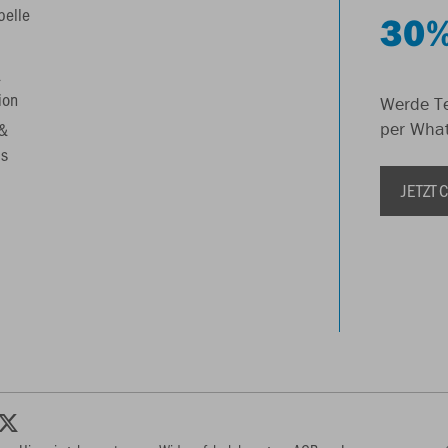
belle
30%
&
ion
Werde Te
 &
per Wha
s
JETZT