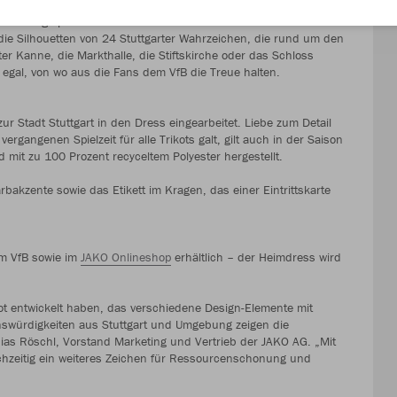
ttemberg spielt beim neuen VfB-Heimtrikot der Saison
die Silhouetten von 24 Stuttgarter Wahrzeichen, die rund um den
ter Kanne, die Markthalle, die Stiftskirche oder das Schloss
z egal, von wo aus die Fans dem VfB die Treue halten.
 Stadt Stuttgart in den Dress eingearbeitet. Liebe zum Detail
ergangenen Spielzeit für alle Trikots galt, gilt auch in der Saison
it zu 100 Prozent recyceltem Polyester hergestellt.
rbakzente sowie das Etikett im Kragen, das einer Eintrittskarte
im VfB sowie im
JAKO Onlineshop
erhältlich – der Heimdress wird
kot entwickelt haben, das verschiedene Design-Elemente mit
nswürdigkeiten aus Stuttgart und Umgebung zeigen die
bias Röschl, Vorstand Marketing und Vertrieb der JAKO AG. „Mit
eichzeitig ein weiteres Zeichen für Ressourcenschonung und