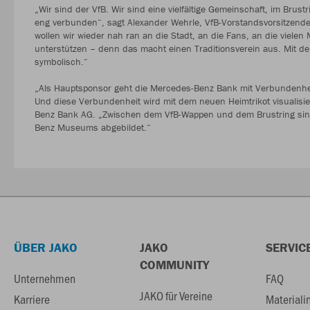
„Wir sind der VfB. Wir sind eine vielfältige Gemeinschaft, im Brust
eng verbunden“, sagt Alexander Wehrle, VfB-Vorstandsvorsitzend
wollen wir wieder nah ran an die Stadt, an die Fans, an die viel
unterstützen – denn das macht einen Traditionsverein aus. Mit d
symbolisch.“
„Als Hauptsponsor geht die Mercedes-Benz Bank mit Verbundenheit
Und diese Verbundenheit wird mit dem neuen Heimtrikot visualisie
Benz Bank AG. „Zwischen dem VfB-Wappen und dem Brustring sind
Benz Museums abgebildet.“
ÜBER JAKO
JAKO
SERVIC
COMMUNITY
Unternehmen
FAQ
JAKO für Vereine
Karriere
Materiali