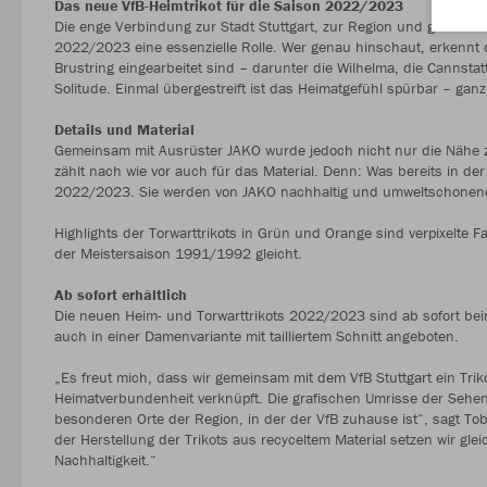
Das neue VfB-Heimtrikot für die Saison 2022/2023
Die enge Verbindung zur Stadt Stuttgart, zur Region und ganz Wür
2022/2023 eine essenzielle Rolle. Wer genau hinschaut, erkennt 
Brustring eingearbeitet sind – darunter die Wilhelma, die Cannstat
Solitude. Einmal übergestreift ist das Heimatgefühl spürbar – gan
Details und Material
Gemeinsam mit Ausrüster JAKO wurde jedoch nicht nur die Nähe zur
zählt nach wie vor auch für das Material. Denn: Was bereits in der v
2022/2023. Sie werden von JAKO nachhaltig und umweltschonend m
Highlights der Torwarttrikots in Grün und Orange sind verpixelte Fa
der Meistersaison 1991/1992 gleicht.
Ab sofort erhältlich
Die neuen Heim- und Torwarttrikots 2022/2023 sind ab sofort be
auch in einer Damenvariante mit tailliertem Schnitt angeboten.
„Es freut mich, dass wir gemeinsam mit dem VfB Stuttgart ein Tri
Heimatverbundenheit verknüpft. Die grafischen Umrisse der Sehe
besonderen Orte der Region, in der der VfB zuhause ist“, sagt To
der Herstellung der Trikots aus recyceltem Material setzen wir gl
Nachhaltigkeit.“