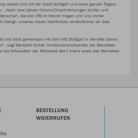
ring vereint und mit der Stadt Stuttgart und einer ganzen Region
er. „Nach zwei Jahren Corona-Einschränkungen dürfen und
en Menschen, die den VfB im Herzen tragen und uns immer
em Design unseres neuen Heimtrikots verdeutlichen wir dies
 und Stolz gemeinsam mit dem VfB Stuttgart in die elfte Saison.
rt“, sagt Benedikt Schell, Vorstandsvorsitzender der Mercedes-
 die Silhouetten der Mercedes-Benz Arena sowie des Mercedes-
E
BESTELLUNG
WIDERRUFEN
nfos