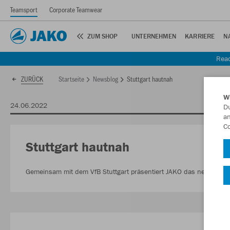
Teamsport
Corporate Teamwear
ZUM SHOP
UNTERNEHMEN
KARRIERE
N
Read
Startseite
Newsblog
Stuttgart hautnah
ZURÜCK
W
24.06.2022
Du
an
Co
Stuttgart hautnah
Gemeinsam mit dem VfB Stuttgart präsentiert JAKO das neue Heimt