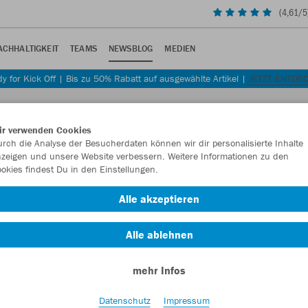
(
4,61
/5
ACHHALTIGKEIT
TEAMS
NEWSBLOG
MEDIEN
y for Kick Off | Bis zu 50% Rabatt auf ausgewählte Artikel |
JETZT ENTDE
ir verwenden Cookies
rch die Analyse der Besucherdaten können wir dir personalisierte Inhalte
zeigen und unsere Website verbessern. Weitere Informationen zu den
okies findest Du in den Einstellungen.
Alle akzeptieren
rikot für die Saison 2022/2023.
Alle ablehnen
mehr Infos
Datenschutz
Impressum