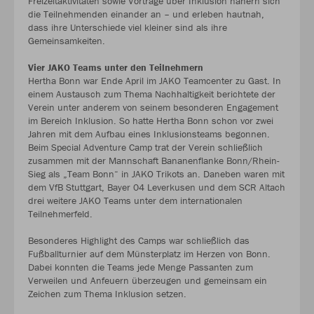
Freizeitaktivitäten sowie Vorträge über Inklusion nähern sich
die Teilnehmenden einander an – und erleben hautnah,
dass ihre Unterschiede viel kleiner sind als ihre
Gemeinsamkeiten.
Vier JAKO Teams unter den Teilnehmern
Hertha Bonn war Ende April im JAKO Teamcenter zu Gast. In
einem Austausch zum Thema Nachhaltigkeit berichtete der
Verein unter anderem von seinem besonderen Engagement
im Bereich Inklusion. So hatte Hertha Bonn schon vor zwei
Jahren mit dem Aufbau eines Inklusionsteams begonnen.
Beim Special Adventure Camp trat der Verein schließlich
zusammen mit der Mannschaft Bananenflanke Bonn/Rhein-
Sieg als „Team Bonn“ in JAKO Trikots an. Daneben waren mit
dem VfB Stuttgart, Bayer 04 Leverkusen und dem SCR Altach
drei weitere JAKO Teams unter dem internationalen
Teilnehmerfeld.
Besonderes Highlight des Camps war schließlich das
Fußballturnier auf dem Münsterplatz im Herzen von Bonn.
Dabei konnten die Teams jede Menge Passanten zum
Verweilen und Anfeuern überzeugen und gemeinsam ein
Zeichen zum Thema Inklusion setzen.