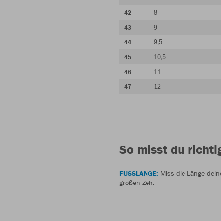
8
42
9
43
9,5
44
10,5
45
11
46
12
47
So misst du richti
FUSSLÄNGE:
Miss die Länge dein
großen Zeh.