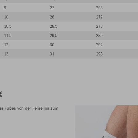
9
27
265
10
28
272
10,5
28,5
278
11,5
29,5
285
12
30
292
13
31
298
g
es Fußes von der Ferse bis zum