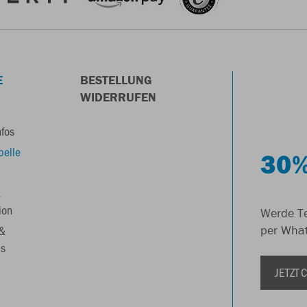
E
BESTELLUNG
WIDERRUFEN
nfos
belle
30%
&
ion
Werde Te
 &
per Wha
s
JETZT