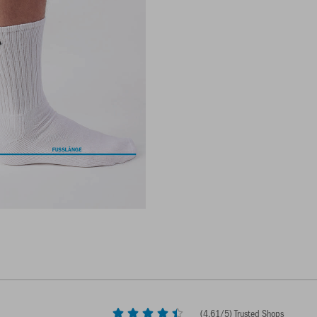
(
4,61
/5) Trusted Shops