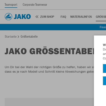
Teamsport
Corporate Teamwear
ZUM SHOP
FAQ
MATERIALINFOS
GRÖSSE
Read
Startseite
Größentabelle
W
JAKO GRÖSSENTABELLE
Du
an
Co
Um Dir bei der Wahl der richtigen Größe zu helfen, haben wir eine Größent
dass es je nach Modell und Schnitt kleine Abweichungen geben kann.