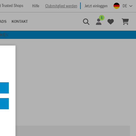
) Trusted Shops
Hilfe
Clubmitglied werden
Jetzt einloggen
DE
1
ADS
KONTAKT
CKEN