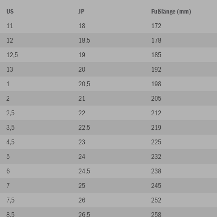
US
JP
Fußlänge (mm)
11
18
172
12
18,5
178
12,5
19
185
13
20
192
1
20,5
198
2
21
205
2,5
22
212
3,5
22,5
219
4,5
23
225
5
24
232
6
24,5
238
7
25
245
7,5
26
252
8,5
26,5
258