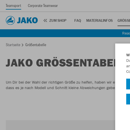
Teamsport
Corporate Teamwear
ZUM SHOP
FAQ
MATERIALINFOS
GRÖSSE
Read
Startseite
Größentabelle
W
JAKO GRÖSSENTABELLE
Du
an
Co
Um Dir bei der Wahl der richtigen Größe zu helfen, haben wir eine Größent
dass es je nach Modell und Schnitt kleine Abweichungen geben kann.