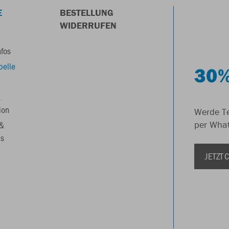
E
BESTELLUNG
WIDERRUFEN
nfos
belle
30%
&
ion
Werde Te
 &
per Wha
s
JETZT