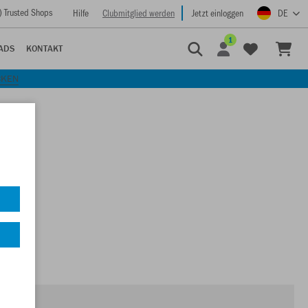
) Trusted Shops
Hilfe
Clubmitglied werden
Jetzt einloggen
DE
1
ADS
KONTAKT
CKEN