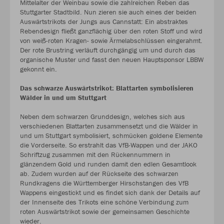
Mittelalter der Weinbau sowie die zahlreichen Reben das
Stuttgarter Stadtbild. Nun zieren sie auch eines der beiden
Auswärtstrikots der Jungs aus Cannstatt: Ein abstraktes
Rebendesign fließt ganzflächig über den roten Stoff und wird
von weiß-roten Kragen- sowie Ärmelabschlüssen eingerahmt.
Der rote Brustring verläuft durchgängig um und durch das
organische Muster und fasst den neuen Hauptsponsor LBBW
gekonnt ein.
Das schwarze Auswärtstrikot: Blattarten symbolisieren
Wälder in und um Stuttgart
Neben dem schwarzen Grunddesign, welches sich aus
verschiedenen Blattarten zusammensetzt und die Wälder in
und um Stuttgart symbolisiert, schmücken goldene Elemente
die Vorderseite. So erstrahlt das VfB-Wappen und der JAKO
Schriftzug zusammen mit den Rückennummern in
glänzendem Gold und runden damit den edlen Gesamtlook
ab. Zudem wurden auf der Rückseite des schwarzen
Rundkragens die Württemberger Hirschstangen des VfB
Wappens eingestickt und es findet sich dank der Details auf
der Innenseite des Trikots eine schöne Verbindung zum
roten Auswärtstrikot sowie der gemeinsamen Geschichte
wieder.