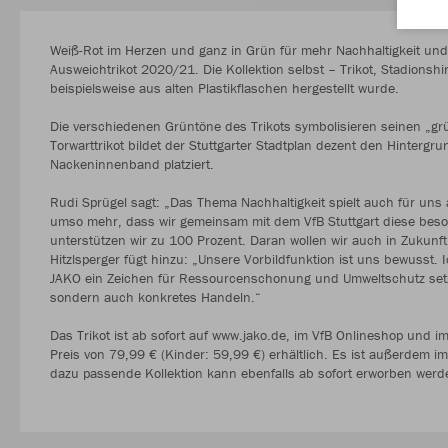
Weiß-Rot im Herzen und ganz in Grün für mehr Nachhaltigkeit und
Ausweichtrikot 2020/21. Die Kollektion selbst – Trikot, Stadionsh
beispielsweise aus alten Plastikflaschen hergestellt wurde.
Die verschiedenen Grüntöne des Trikots symbolisieren seinen „gr
Torwarttrikot bildet der Stuttgarter Stadtplan dezent den Hinterg
Nackeninnenband platziert.
Rudi Sprügel sagt: „Das Thema Nachhaltigkeit spielt auch für uns 
umso mehr, dass wir gemeinsam mit dem VfB Stuttgart diese beson
unterstützen wir zu 100 Prozent. Daran wollen wir auch in Zukunf
Hitzlsperger fügt hinzu: „Unsere Vorbildfunktion ist uns bewusst
JAKO ein Zeichen für Ressourcenschonung und Umweltschutz set
sondern auch konkretes Handeln.“
Das Trikot ist ab sofort auf www.jako.de, im VfB Onlineshop und
Preis von 79,99 € (Kinder: 59,99 €) erhältlich. Es ist außerdem im
dazu passende Kollektion kann ebenfalls ab sofort erworben werd