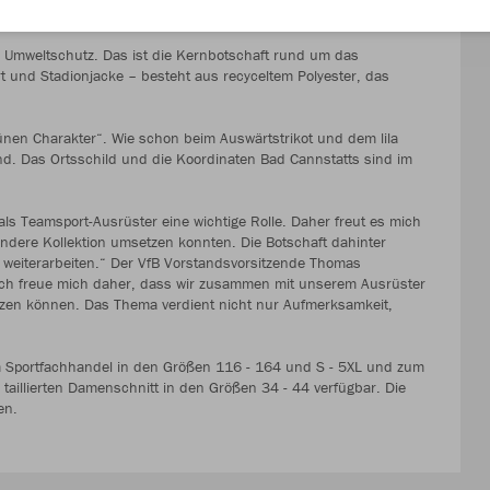
 Umweltschutz. Das ist die Kernbotschaft rund um das
irt und Stadionjacke – besteht aus recyceltem Polyester, das
ünen Charakter“. Wie schon beim Auswärtstrikot und dem lila
rund. Das Ortsschild und die Koordinaten Bad Cannstatts sind im
als Teamsport-Ausrüster eine wichtige Rolle. Daher freut es mich
dere Kollektion umsetzen konnten. Die Botschaft dahinter
t weiterarbeiten.“ Der VfB Vorstandsvorsitzende Thomas
. Ich freue mich daher, dass wir zusammen mit unserem Ausrüster
zen können. Das Thema verdient nicht nur Aufmerksamkeit,
 im Sportfachhandel in den Größen 116 - 164 und S - 5XL und zum
 taillierten Damenschnitt in den Größen 34 - 44 verfügbar. Die
en.