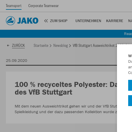
Teamsport
Corporate Teamwear
ZUM SHOP
UNTERNEHMEN
KARRIERE
N
Read
Startseite
Newsblog
VfB Stuttgart Ausweichtrikot 2020/21
ZURÜCK
W
25.09.2020
Du
an
Co
100 % recyceltes Polyester: Das is
des VfB Stuttgart
Mit dem neuen Ausweichtrikot gehen wir und der VfB Stuttgart eine
Spielkleidung und der dazu passenden Kollektion wurde zu 100 Pro