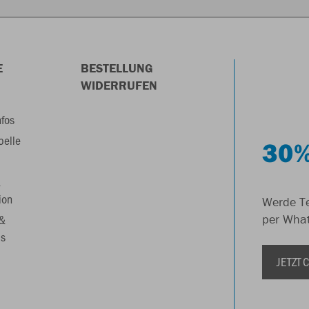
E
BESTELLUNG
WIDERRUFEN
nfos
belle
30%
&
ion
Werde Te
 &
per Wha
s
JETZT