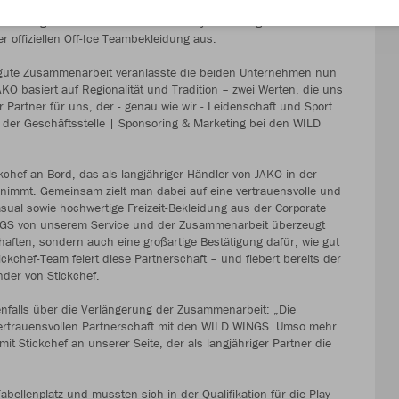
nn ihrer gemeinsamen Zusammenarbeit. Nun wurde die
 verlängert. Wir statten den Eishockey-Bundesligisten sowie alle
offiziellen Off-Ice Teambekleidung aus.
 gute Zusammenarbeit veranlasste die beiden Unternehmen nun
O basiert auf Regionalität und Tradition – zwei Werten, die uns
Partner für uns, der - genau wie wir - Leidenschaft und Sport
n der Geschäftsstelle | Sponsoring & Marketing bei den WILD
chef an Bord, das als langjähriger Händler von JAKO in der
rnimmt. Gemeinsam zielt man dabei auf eine vertrauensvolle und
sual sowie hochwertige Freizeit-Bekleidung aus der Corporate
INGS von unserem Service und der Zusammenarbeit überzeugt
chaften, sondern auch eine großartige Bestätigung dafür, wie gut
ckchef-Team feiert diese Partnerschaft – und fiebert bereits der
der von Stickchef.
enfalls über die Verlängerung der Zusammenarbeit: „Die
vertrauensvollen Partnerschaft mit den WILD WINGS. Umso mehr
t Stickchef an unserer Seite, der als langjähriger Partner die
ellenplatz und mussten sich in der Qualifikation für die Play-