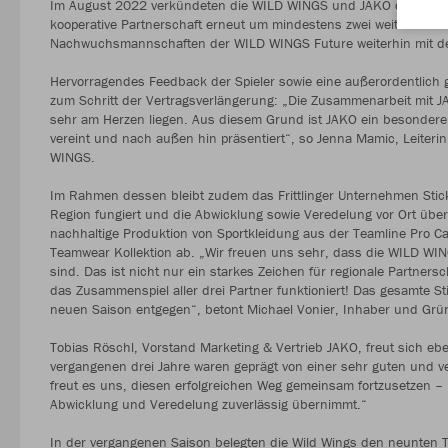
Im August 2022 verkündeten die WILD WINGS und JAKO den Begi
kooperative Partnerschaft erneut um mindestens zwei weitere Jahre
Nachwuchsmannschaften der WILD WINGS Future weiterhin mit der 
Hervorragendes Feedback der Spieler sowie eine außerordentlich
zum Schritt der Vertragsverlängerung: „Die Zusammenarbeit mit JAK
sehr am Herzen liegen. Aus diesem Grund ist JAKO ein besonderer 
vereint und nach außen hin präsentiert“, so Jenna Mamic, Leiteri
WINGS.
Im Rahmen dessen bleibt zudem das Frittlinger Unternehmen Stick
Region fungiert und die Abwicklung sowie Veredelung vor Ort übe
nachhaltige Produktion von Sportkleidung aus der Teamline Pro Ca
Teamwear Kollektion ab. „Wir freuen uns sehr, dass die WILD W
sind. Das ist nicht nur ein starkes Zeichen für regionale Partners
das Zusammenspiel aller drei Partner funktioniert! Das gesamte Sti
neuen Saison entgegen“, betont Michael Vonier, Inhaber und Grün
Tobias Röschl, Vorstand Marketing & Vertrieb JAKO, freut sich eb
vergangenen drei Jahre waren geprägt von einer sehr guten und 
freut es uns, diesen erfolgreichen Weg gemeinsam fortzusetzen – mi
Abwicklung und Veredelung zuverlässig übernimmt.“
In der vergangenen Saison belegten die Wild Wings den neunten Tab