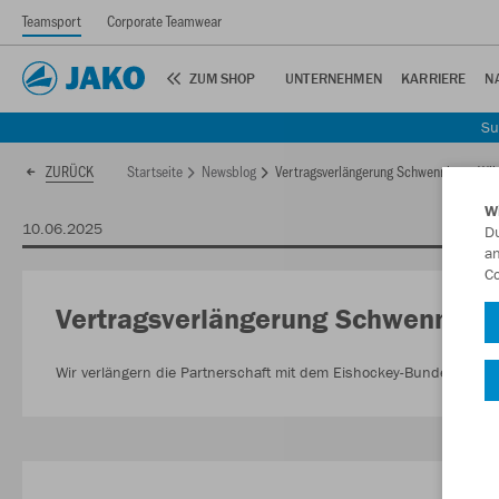
Teamsport
Corporate Teamwear
ZUM SHOP
UNTERNEHMEN
KARRIERE
N
Su
Startseite
Newsblog
Vertragsverlängerung Schwenninger Wil
ZURÜCK
W
10.06.2025
Du
an
Co
Vertragsverlängerung Schwenninge
Wir verlängern die Partnerschaft mit dem Eishockey-Bundesligiste