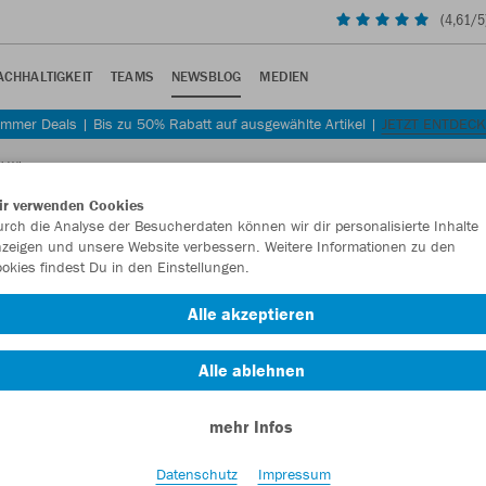
(
4,61
/5
ACHHALTIGKEIT
TEAMS
NEWSBLOG
MEDIEN
mmer Deals | Bis zu 50% Rabatt auf ausgewählte Artikel |
JETZT ENTDEC
d Wings
ir verwenden Cookies
rch die Analyse der Besucherdaten können wir dir personalisierte Inhalte
zeigen und unsere Website verbessern. Weitere Informationen zu den
okies findest Du in den Einstellungen.
r Wild Wings
Alle akzeptieren
n bis 2027.
Alle ablehnen
mehr Infos
Datenschutz
Impressum