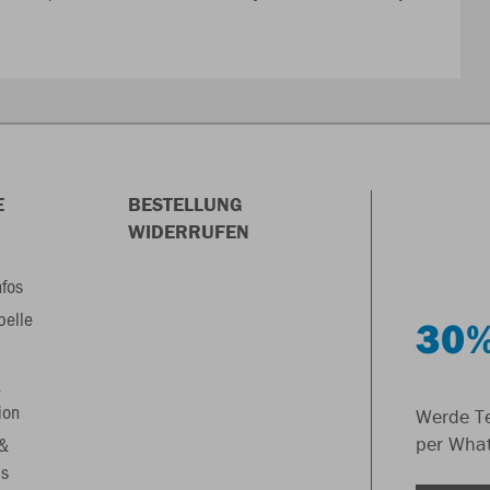
E
BESTELLUNG
WIDERRUFEN
nfos
belle
30%
&
ion
Werde Te
 &
per Wha
s