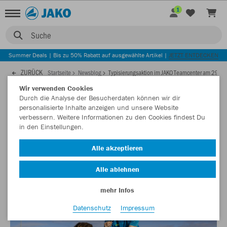
1
Suche
Summer Deals | Bis zu 50% Rabatt auf ausgewählte Artikel |
JETZT ENTDECKEN
ZURÜCK
Startseite
Newsblog
Typisierungsaktion im JAKO Teamcenter am 29. Jul
Wir verwenden Cookies
Durch die Analyse der Besucherdaten können wir dir
22.07.2022
personalisierte Inhalte anzeigen und unsere Website
verbessern. Weitere Informationen zu den Cookies findest Du
in den Einstellungen.
Typisierungsaktion im JAKO Teamcenter
am 29. Juli
Alle akzeptieren
Jetzt anmelden und Spender werden!
Alle ablehnen
mehr Infos
Datenschutz
Impressum