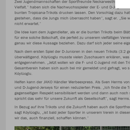
Zwei Jugendmannschaften der Sportfreunde Neckarwestheim kicken 
Vielfalt.“ haben sich die Nachwuchsspieler der E- und D-Jugend a
bunten Tropicana-Trikots drucken lassen. Den Vorschlag dazu hat
gestehen, dass die Jungs mich überrascht haben“, sagt er. „Sie war
nicht erwartet.“
Die Idee kam dem Jugendleiter, als er die bunten Trikots beim Bl
für eine solche Botschaft, die perfekt zu unserem vielfältigen Vere
genau wir diese Aussage beziehen. Dazu darf sich jeder seine e
Nach dem ersten Spiel der D-Junioren in den neuen Trikots (3:2 
überwältigend. Köylüoglu musste vielen Zuschauern erklären, was 
entgegennehmen. „Jetzt wollen wir die F- und C-Jugend mit den Tri
Gesamtverein haben sich auch bei mir gemeldet und gefragt, wo si
Köylüoglu.
Helfen kann der JAKO Händler Werbeexpress. Als Sven Herms von 
und D-Jugend-Jerseys für einen reduzierten Preis. „Ich finde die 
gegenseitigen Respekt sensibilisiert werden und dann auch noch s
spricht das sehr für unsere Zukunft als Gesellschaft“, sagt Herms
In Bezug auf ihre Trikots und die Zukunft haben auch die Sportf
sagt Köylüoglu, „ist bald jeder Sportler in unserem Verein in die
wir das, auch finanziell, schaffen können.“