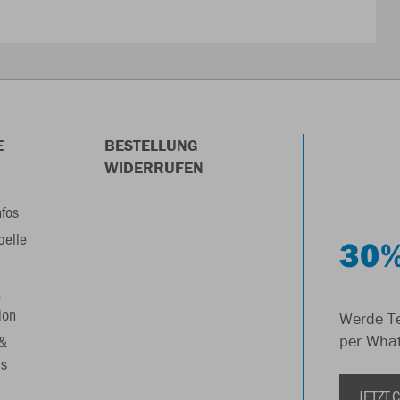
E
BESTELLUNG
WIDERRUFEN
nfos
belle
30%
&
ion
Werde Te
 &
per Wha
s
JETZT