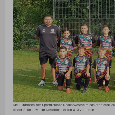
Die E-Junioren der Sportfreunde Neckarwestheim posieren stolz au
dieser Seite sowie im Newsblog) ist die U13 zu sehen.