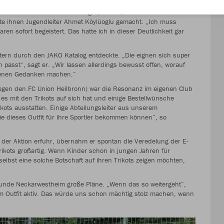
seit einigen Tagen in besonderen Trikots. „Toleranz. Respekt.
us der Nähe von Heilbronn in großen weißen Lettern auf ihre
te ihnen Jugendleiter Ahmet Köylüoglu gemacht. „Ich muss
en sofort begeistert. Das hatte ich in dieser Deutlichkeit gar
ättern durch den JAKO Katalog entdeckte. „Die eignen sich super
in passt“, sagt er. „Wir lassen allerdings bewusst offen, worauf
igenen Gedanken machen.“
gegen den FC Union Heilbronn) war die Resonanz im eigenen Club
es mit den Trikots auf sich hat und einige Bestellwünsche
kots ausstatten. Einige Abteilungsleiter aus unserem
e dieses Outfit für ihre Sportler bekommen können“, so
der Aktion erfuhr, übernahm er spontan die Veredelung der E-
Trikots großartig. Wenn Kinder schon in jungen Jahren für
elbst eine solche Botschaft auf ihren Trikots zeigen möchten,
.
reunde Neckarwestheim große Pläne. „Wenn das so weitergeht“,
sem Outfit aktiv. Das würde uns schon mächtig stolz machen, wenn