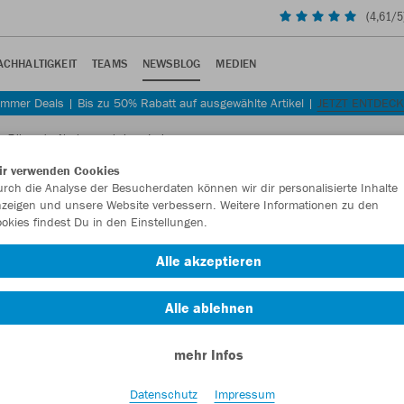
(
4,61
/5
ACHHALTIGKEIT
TEAMS
NEWSBLOG
MEDIEN
mmer Deals | Bis zu 50% Rabatt auf ausgewählte Artikel |
JETZT ENTDEC
 den Trikots der Neckarwestheimer Junioren
ir verwenden Cookies
rch die Analyse der Besucherdaten können wir dir personalisierte Inhalte
zeigen und unsere Website verbessern. Weitere Informationen zu den
okies findest Du in den Einstellungen.
Alle akzeptieren
theimer Junioren.
Alle ablehnen
mehr Infos
Datenschutz
Impressum