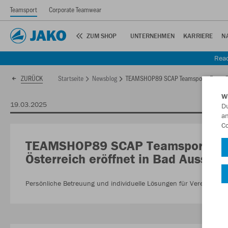
Teamsport
Corporate Teamwear
ZUM SHOP
UNTERNEHMEN
KARRIERE
N
Read
Startseite
Newsblog
TEAMSHOP89 SCAP Teamsport: Erster TE
ZURÜCK
W
19.03.2025
Du
an
Co
TEAMSHOP89 SCAP Teamsport: Ers
Österreich eröffnet in Bad Aussee
Persönliche Betreuung und individuelle Lösungen für Vereine und