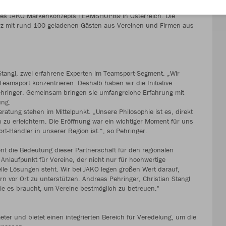
des JAKO Markenkonzepts TEAMSHOP89 in Österreich. Die
ärz mit rund 100 geladenen Gästen aus Vereinen und Firmen aus
tangl, zwei erfahrene Experten im Teamsport-Segment. „Wir
Teamsport konzentrieren. Deshalb haben wir die Initiative
Pehringer. Gemeinsam bringen sie umfangreiche Erfahrung mit
ung.
ratung stehen im Mittelpunkt. „Unsere Philosophie ist es, direkt
zu erleichtern. Die Eröffnung war ein wichtiger Moment für uns
rt-Händler in unserer Region ist.“, so Pehringer.
nt die Bedeutung dieser Partnerschaft für den regionalen
laufpunkt für Vereine, der nicht nur für hochwertige
lle Lösungen steht. Wir bei JAKO legen großen Wert darauf,
n vor Ort zu unterstützen. Andreas Pehringer, Christian Stangl
ie es braucht, um Vereine bestmöglich zu betreuen."
r und bietet einen integrierten Bereich für Veredelung, um die