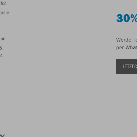
nfos
belle
30%
&
ion
Werde Te
 &
per Wha
s
JETZT