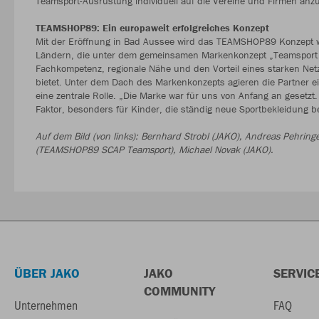
Teamsport-Ausrüstung individuell auf die Vereine und Firmen anz
TEAMSHOP89: Ein europaweit erfolgreiches Konzept
Mit der Eröffnung in Bad Aussee wird das TEAMSHOP89 Konzept we
Ländern, die unter dem gemeinsamen Markenkonzept „Teamsport in 
Fachkompetenz, regionale Nähe und den Vorteil eines starken Net
bietet. Unter dem Dach des Markenkonzepts agieren die Partner e
eine zentrale Rolle. „Die Marke war für uns von Anfang an gesetzt.
Faktor, besonders für Kinder, die ständig neue Sportbekleidung b
Auf dem Bild (von links): Bernhard Strobl (JAKO), Andreas Pehri
(TEAMSHOP89 SCAP Teamsport), Michael Novak (JAKO).
ÜBER JAKO
JAKO
SERVIC
COMMUNITY
Unternehmen
FAQ