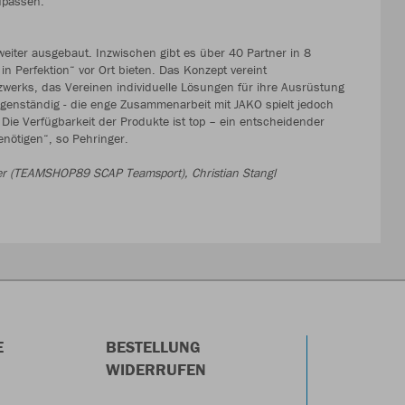
upassen.
iter ausgebaut. Inzwischen gibt es über 40 Partner in 8
Perfektion“ vor Ort bieten. Das Konzept vereint
zwerks, das Vereinen individuelle Lösungen für ihre Ausrüstung
igenständig - die enge Zusammenarbeit mit JAKO spielt jedoch
 Die Verfügbarkeit der Produkte ist top – ein entscheidender
enötigen“, so Pehringer.
nger (TEAMSHOP89 SCAP Teamsport), Christian Stangl
E
BESTELLUNG
WIDERRUFEN