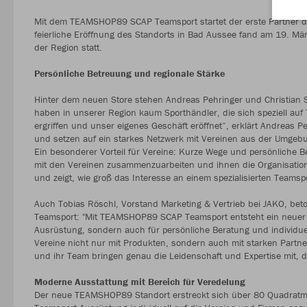
Mit dem TEAMSHOP89 SCAP Teamsport startet der erste Partner 
feierliche Eröffnung des Standorts in Bad Aussee fand am 19. M
der Region statt.
Persönliche Betreuung und regionale Stärke
Hinter dem neuen Store stehen Andreas Pehringer und Christian S
haben in unserer Region kaum Sporthändler, die sich speziell auf 
ergriffen und unser eigenes Geschäft eröffnet“, erklärt Andreas 
und setzen auf ein starkes Netzwerk mit Vereinen aus der Umgeb
Ein besonderer Vorteil für Vereine: Kurze Wege und persönliche Be
mit den Vereinen zusammenzuarbeiten und ihnen die Organisation 
und zeigt, wie groß das Interesse an einem spezialisierten Teamspo
Auch Tobias Röschl, Vorstand Marketing & Vertrieb bei JAKO, beto
Teamsport: "Mit TEAMSHOP89 SCAP Teamsport entsteht ein neuer An
Ausrüstung, sondern auch für persönliche Beratung und individue
Vereine nicht nur mit Produkten, sondern auch mit starken Partner
und ihr Team bringen genau die Leidenschaft und Expertise mit, d
Moderne Ausstattung mit Bereich für Veredelung
Der neue TEAMSHOP89 Standort erstreckt sich über 80 Quadratmete