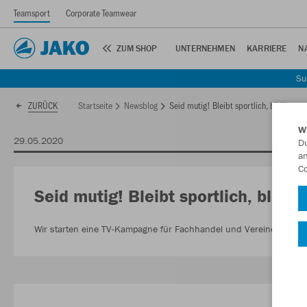
Teamsport
Corporate Teamwear
ZUM SHOP
UNTERNEHMEN
KARRIERE
N
Su
Startseite
Newsblog
Seid mutig! Bleibt sportlich, bleibt ges
ZURÜCK
W
29.05.2020
Du
an
Co
Seid mutig! Bleibt sportlich, bleib
Wir starten eine TV-Kampagne für Fachhandel und Vereine mit d