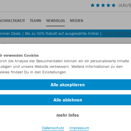
(
4,61
/5
ACHHALTIGKEIT
TEAMS
NEWSBLOG
MEDIEN
mmer Deals | Bis zu 50% Rabatt auf ausgewählte Artikel |
JETZT ENTDEC
und!
ir verwenden Cookies
rch die Analyse der Besucherdaten können wir dir personalisierte Inhalte
zeigen und unsere Website verbessern. Weitere Informationen zu den
okies findest Du in den Einstellungen.
t gesund!
Alle akzeptieren
em ProSiebenSat.1-Vermarkter SevenOne Media.
Alle ablehnen
mehr Infos
Datenschutz
Impressum