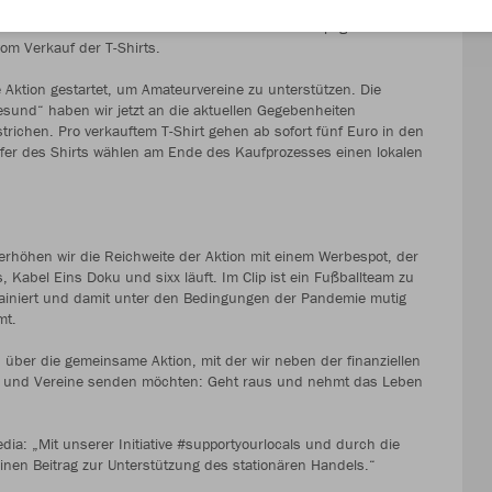
 Zeiten der Corona-Krise geht in die nächste Runde. Um noch
benSat.1-Vermarkter SevenOne Media eine TV-Kampagne. Ab
om Verkauf der T-Shirts.
Aktion gestartet, um Amateurvereine zu unterstützen. Die
 gesund“ haben wir jetzt an die aktuellen Gegebenheiten
richen. Pro verkauftem T-Shirt gehen ab sofort fünf Euro in den
fer des Shirts wählen am Ende des Kaufprozesses einen lokalen
höhen wir die Reichweite der Aktion mit einem Werbespot, der
Kabel Eins Doku und sixx läuft. Im Clip ist ein Fußballteam zu
ainiert und damit unter den Bedingungen der Pandemie mutig
mt.
s über die gemeinsame Aktion, mit der wir neben der finanziellen
er und Vereine senden möchten: Geht raus und nehmt das Leben
: „Mit unserer Initiative #supportyourlocals und durch die
einen Beitrag zur Unterstützung des stationären Handels.“