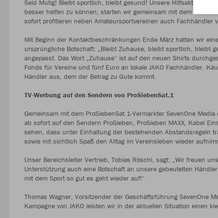
Seid Mutig! Bleibt sportlich, bleibt gesund! Unsere Hilfsaktion in
besser helfen zu können, starten wir gemeinsam mit dem ProSie
sofort profitieren neben Amateursportvereinen auch Fachhändler v
Mit Beginn der Kontaktbeschränkungen Ende März hatten wir eine 
ursprüngliche Botschaft: „Bleibt Zuhause, bleibt sportlich, bleibt
angepasst. Das Wort „Zuhause“ ist auf den neuen Shirts durchgest
Fonds für Vereine und fünf Euro an lokale JAKO Fachhändler. Käu
Händler aus, dem der Betrag zu Gute kommt.
TV-Werbung auf den Sendern von ProSiebenSat.1
Gemeinsam mit dem ProSiebenSat.1-Vermarkter SevenOne Media er
ab sofort auf den Sendern ProSieben, ProSieben MAXX, Kabel Eins, 
sehen, dass unter Einhaltung der bestehenden Abstandsregeln tr
sowie mit sichtlich Spaß den Alltag im Vereinsleben wieder aufnim
Unser Bereichsleiter Vertrieb, Tobias Röschl, sagt: „Wir freuen un
Unterstützung auch eine Botschaft an unsere gebeutelten Händl
mit dem Sport so gut es geht wieder auf!“
Thomas Wagner, Vorsitzender der Geschäftsführung SevenOne Media
Kampagne von JAKO leisten wir in der aktuellen Situation einen kl