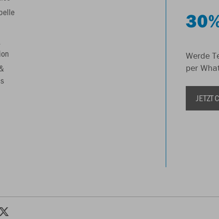
belle
30%
&
ion
Werde Te
 &
per Wha
s
JETZT