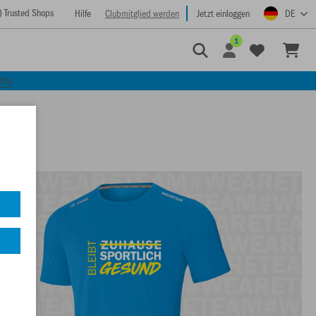
) Trusted Shops
Hilfe
Clubmitglied werden
Jetzt einloggen
DE
1
KEN