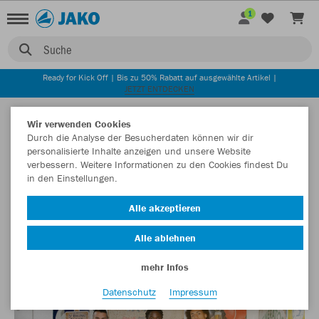
1
Suche
Ready for Kick Off | Bis zu 50% Rabatt auf ausgewählte Artikel |
JETZT ENTDECKEN
ZURÜCK
Startseite
Newsblog
Mit dem Geist von 1992 ins Saisonfinale
Wir verwenden Cookies
Durch die Analyse der Besucherdaten können wir dir
11.05.2022
personalisierte Inhalte anzeigen und unsere Website
verbessern. Weitere Informationen zu den Cookies findest Du
in den Einstellungen.
Mit dem Geist von 1992 ins Saisonfinale
Alle akzeptieren
Anlässlich der Meisterschaft vor 30 Jahren haben wir mit
Alle ablehnen
dem VfB Stuttgart ein Sondertrikot im Retro-Look gestaltet.
mehr Infos
Datenschutz
Impressum