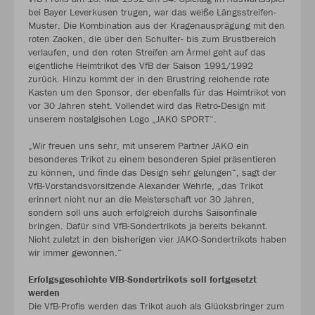
bei Bayer Leverkusen trugen, war das weiße Längsstreifen-
Muster. Die Kombination aus der Kragenausprägung mit den
roten Zacken, die über den Schulter- bis zum Brustbereich
verlaufen, und den roten Streifen am Ärmel geht auf das
eigentliche Heimtrikot des VfB der Saison 1991/1992
zurück. Hinzu kommt der in den Brustring reichende rote
Kasten um den Sponsor, der ebenfalls für das Heimtrikot von
vor 30 Jahren steht. Vollendet wird das Retro-Design mit
unserem nostalgischen Logo „JAKO SPORT“.
„Wir freuen uns sehr, mit unserem Partner JAKO ein
besonderes Trikot zu einem besonderen Spiel präsentieren
zu können, und finde das Design sehr gelungen“, sagt der
VfB-Vorstandsvorsitzende Alexander Wehrle, „das Trikot
erinnert nicht nur an die Meisterschaft vor 30 Jahren,
sondern soll uns auch erfolgreich durchs Saisonfinale
bringen. Dafür sind VfB-Sondertrikots ja bereits bekannt.
Nicht zuletzt in den bisherigen vier JAKO-Sondertrikots haben
wir immer gewonnen.“
Erfolgsgeschichte VfB-Sondertrikots soll fortgesetzt
werden
Die VfB-Profis werden das Trikot auch als Glücksbringer zum