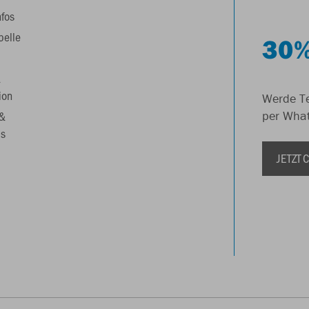
nfos
belle
30%
&
ion
Werde Te
 &
per Wha
s
JETZT