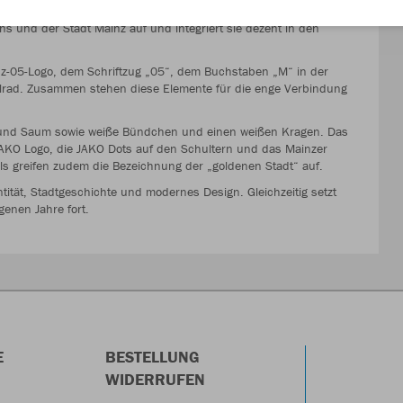
s neue Heimtrikot für die kommende Bundesligaspielzeit. Das
ns und der Stadt Mainz auf und integriert sie dezent in den
nz-05-Logo, dem Schriftzug „05“, dem Buchstaben „M“ in der
lrad. Zusammen stehen diese Elemente für die enge Verbindung
ln und Saum sowie weiße Bündchen und einen weißen Kragen. Das
 JAKO Logo, die JAKO Dots auf den Schultern und das Mainzer
ls greifen zudem die Bezeichnung der „goldenen Stadt“ auf.
tität, Stadtgeschichte und modernes Design. Gleichzeitig setzt
enen Jahre fort.
E
BESTELLUNG
WIDERRUFEN