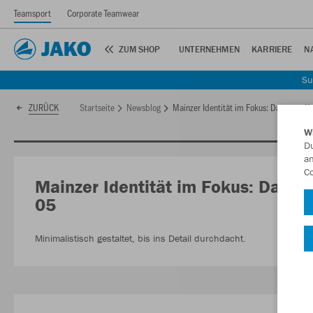
Teamsport
Corporate Teamwear
ZUM SHOP
UNTERNEHMEN
KARRIERE
N
Su
Startseite
Newsblog
Mainzer Identität im Fokus: Das neue H
ZURÜCK
W
Du
an
Co
Mainzer Identität im Fokus: Das n
05
Minimalistisch gestaltet, bis ins Detail durchdacht.