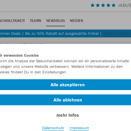
(
4,61
/5
ACHHALTIGKEIT
TEAMS
NEWSBLOG
MEDIEN
mmer Deals | Bis zu 50% Rabatt auf ausgewählte Artikel |
JETZT ENTDEC
eimtrikot des 1. FSV Mainz 05
ir verwenden Cookies
rch die Analyse der Besucherdaten können wir dir personalisierte Inhalte
zeigen und unsere Website verbessern. Weitere Informationen zu den
okies findest Du in den Einstellungen.
eue Heimtrikot des 1. FSV Mainz
Alle akzeptieren
Alle ablehnen
mehr Infos
Datenschutz
Impressum