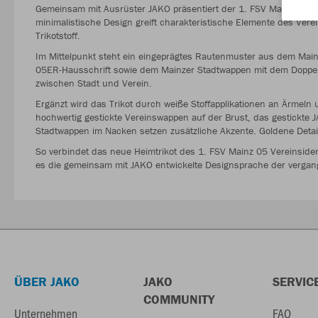
Gemeinsam mit Ausrüster JAKO präsentiert der 1. FSV Mainz 05 da
minimalistische Design greift charakteristische Elemente des Verei
Trikotstoff.
Im Mittelpunkt steht ein eingeprägtes Rautenmuster aus dem Mai
05ER-Hausschrift sowie dem Mainzer Stadtwappen mit dem Doppe
zwischen Stadt und Verein.
Ergänzt wird das Trikot durch weiße Stoffapplikationen an Ärme
hochwertig gestickte Vereinswappen auf der Brust, das gestickte
Stadtwappen im Nacken setzen zusätzliche Akzente. Goldene Detai
So verbindet das neue Heimtrikot des 1. FSV Mainz 05 Vereinsiden
es die gemeinsam mit JAKO entwickelte Designsprache der vergang
ÜBER JAKO
JAKO
SERVIC
COMMUNITY
Unternehmen
FAQ