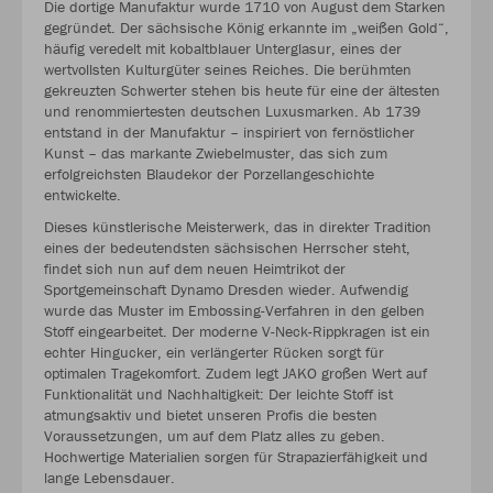
Die dortige Manufaktur wurde 1710 von August dem Starken
gegründet. Der sächsische König erkannte im „weißen Gold“,
häufig veredelt mit kobaltblauer Unterglasur, eines der
wertvollsten Kulturgüter seines Reiches. Die berühmten
gekreuzten Schwerter stehen bis heute für eine der ältesten
und renommiertesten deutschen Luxusmarken. Ab 1739
entstand in der Manufaktur – inspiriert von fernöstlicher
Kunst – das markante Zwiebelmuster, das sich zum
erfolgreichsten Blaudekor der Porzellangeschichte
entwickelte.
Dieses künstlerische Meisterwerk, das in direkter Tradition
eines der bedeutendsten sächsischen Herrscher steht,
findet sich nun auf dem neuen Heimtrikot der
Sportgemeinschaft Dynamo Dresden wieder. Aufwendig
wurde das Muster im Embossing-Verfahren in den gelben
Stoff eingearbeitet. Der moderne V-Neck-Rippkragen ist ein
echter Hingucker, ein verlängerter Rücken sorgt für
optimalen Tragekomfort. Zudem legt JAKO großen Wert auf
Funktionalität und Nachhaltigkeit: Der leichte Stoff ist
atmungsaktiv und bietet unseren Profis die besten
Voraussetzungen, um auf dem Platz alles zu geben.
Hochwertige Materialien sorgen für Strapazierfähigkeit und
lange Lebensdauer.