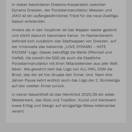
In dieser besonderen Dreiecks-Kooperation zwischen
Dynamo Dresden, der Porzellanmanufaktur Meissen und
JAKO ist ein außergewöhnliches Trikot für die neue Zweitliga-
Saison entstanden.
Anders als in den Vorjahren ist das Wappen wieder gestickt
und sticht dadurch besonders hervor. Im Nackenbereich
befindet sich zusätzlich das Stadtwappen von Dresden, auf
der Innenseite das bekannte „LOVE DYNAMO – HATE
RACISM“-Logo. Dieses bekräftigt die Werte Offenheit und
Vielfalt, die sowohl die SGD als auch die Staatliche
Porzellanmanufaktur mit ihren Mitarbeitenden aus aller Welt
leben. Wie gewohnt ziert das Logo von ALL-INKL.COM die
Brust, das der ad hoc Gruppe den Ärmel. Und: Nach drei
Jahren Pause kehrt endlich auch das Logo der 2. Bundesliga
auf den zweiten Ärmel zurück.
In seiner Gesamtheit ist das Heimtrikot 2025/26 ein edles
Meisterwerk, das Stolz und Tradition, Kunst und Handwerk
sowie Erfolg und Design auf einzigartige Weise miteinander
vereint.