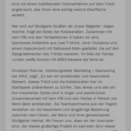
sind mit einem traditionellen Flockverfahren auf dem Trikot
angebracht, das ihnen eine samtig weiche Oberfläche
verleiht.
Wer sich auf Stuttgarts Straßen als ‚troyer Begleiter‘ zeigen
möchte, trägt die Styles der Kollaberation. Zusammen mit
dem VfB und den Fantastischen 4 haben wir eine
Sportswear-Kollektion aus zwei T-Shirts, einer Clubjacke und
einem Kapuzenpulli mit Debossed-Motiv gestaltet, die auf den
Designelementen des Trikots basieren. Im Stile der Fantas
runden weiße Socken mit 8993-Gewebe die Serie ab.
Christoph Rohmer, Abteilungsleiter Marketing | Sponsoring
bei JAKO, sagt: „Es war ein emotionaler und besonderer
Moment, dieses Trikot und die Kollaboration hier im
Stadtpalais präsentieren zu dürfen. Das Jersey und alle von
ihm inspirierten Styles sind in enger und persönlicher
Zusammenarbeit mit dem VfB und den Fantas in Person von
Michi Beck entstanden. Als Teamsportmarke aus der Region
verstehen wir die besondere und langjährige Beziehung
zwischen dem Verein, der Band und ihrer gemeinsamen
Stuttgarter Heimat. Wir freuen uns, dass wir der Ausrüster
sind, der dieses großartige Projekt im wahrsten Sinn dieser