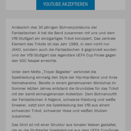
YOUTUBE AKZEPTIEREN
Anlässlich des 30 jährigen Bühnenjubiläums der
Fantastischen 4 hat die Band zusammen mit uns und dem
VfB Stuttgart ein einzigartiges Trikot konzipiert. Das zentrale
Element des Trikots ist das Jahr 1989, in dem nicht nur
JAKO, sondern auch die Fantastischen 4 gegründet wurden
und der VfB Stuttgart das legendäre UEFA Cup Finale gegen
den SSC Neapel erreichte.
Unter dem Motto „Troyer Begleiter“ verbindet die
Spielkleidung einmalig den Style der Hip-Hop-Band und ihres
Heimatvereins. Bereits in einem gemeinsamen Workshop im
Sommer letzten Jahres entstand die Grundidee für das Trikot
mit der damit einhergehenden Kollektion. Dem Bühnenoutfit
der Fantastischen 4 folgend, schwarze Kleidung und weiße
Sneaker, setzt sich die Spielkleidung des VfB aus einem
schwarzen Trikot, schwarzer Hose und weißen Stutzen
zusammen.
Das Shirt ist mit einer Struktur aus tonalen Waben gestaltet,
die an die Stuttgarter Spielkleidung aus dem UEFA Cup-Finale