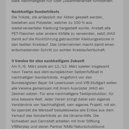
dass Nachhaltigkeit nur über Zusammenarbeit funktioniert.“
Nachhaltige Sondertrikots
Die Trikots, die anlässlich der Aktion gespielt werden,
bestehen aus Polyester, welcher zu 100 % aus
wiederverwerteter Kleidung hergestellt wurde. Anstatt alte
PET-Flaschen oder andere Abfälle zu verwenden, setzt JAKO
damit auf die Rückführung gebrauchter Kleidungsstücke in
den textilen Kreislauf. Das Unternehmen macht damit einen
entscheidenden Schritt zur echten Kreislaufwirtschaft.
9 Vereine für eine nachhaltigere Zukunft
Am 5./6. März sowie am 12./13. März spielen insgesamt
neun Teams aus dem europäischen Spitzenfußball in
nachhaltigen Sondertrikots. Angeführt von den
Bundesligisten Bayer 04 Leverkusen und VfB Stuttgart wollen
alle Vereine gemeinsam mit ihrem Ausrüster JAKO ein
Zeichen setzen. Für eine nachhaltigere Textilproduktion, für
eine bessere Welt. Jeder Verein bringt dabei sein eigenes
Verständnis von Nachhaltigkeit, sein eigenes Projekt, mit ein.
So spendet die Werkself beispielsweise alle Erlöse aus dem
Verkauf des Sondertrikots an die Ukraine-Hilfe. Die
Schwaben aus Cannstatt arbeiten mit ihrer Stiftung
VfBfairplay und deren Partner NABU Naturschutzbund