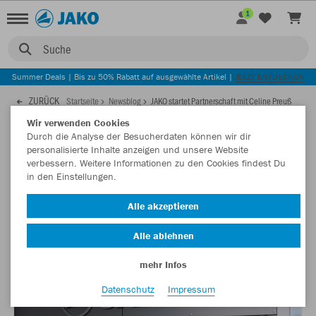
1
Suche
Summer Deals | Bis zu 50% Rabatt auf ausgewählte Artikel |
JETZT ENTDECKEN
ZURÜCK
Startseite
Newsblog
JAKO startet Partnerschaft mit Celine Preuß
Wir verwenden Cookies
Durch die Analyse der Besucherdaten können wir dir
25.01.2023
personalisierte Inhalte anzeigen und unsere Website
verbessern. Weitere Informationen zu den Cookies findest Du
in den Einstellungen.
JAKO startet Partnerschaft mit Celine
Preuß
Alle akzeptieren
Die Fußballspielerin ist ab sofort JAKO Markenbotschafterin
Alle ablehnen
mehr Infos
Datenschutz
Impressum