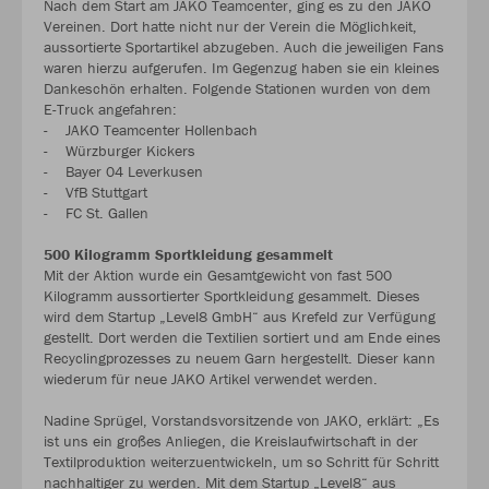
Nach dem Start am JAKO Teamcenter, ging es zu den JAKO
Vereinen. Dort hatte nicht nur der Verein die Möglichkeit,
aussortierte Sportartikel abzugeben. Auch die jeweiligen Fans
waren hierzu aufgerufen. Im Gegenzug haben sie ein kleines
Dankeschön erhalten. Folgende Stationen wurden von dem
E-Truck angefahren:
- JAKO Teamcenter Hollenbach
- Würzburger Kickers
- Bayer 04 Leverkusen
- VfB Stuttgart
- FC St. Gallen
500 Kilogramm Sportkleidung gesammelt
Mit der Aktion wurde ein Gesamtgewicht von fast 500
Kilogramm aussortierter Sportkleidung gesammelt. Dieses
wird dem Startup „Level8 GmbH“ aus Krefeld zur Verfügung
gestellt. Dort werden die Textilien sortiert und am Ende eines
Recyclingprozesses zu neuem Garn hergestellt. Dieser kann
wiederum für neue JAKO Artikel verwendet werden.
Nadine Sprügel, Vorstandsvorsitzende von JAKO, erklärt: „Es
ist uns ein großes Anliegen, die Kreislaufwirtschaft in der
Textilproduktion weiterzuentwickeln, um so Schritt für Schritt
nachhaltiger zu werden. Mit dem Startup „Level8“ aus