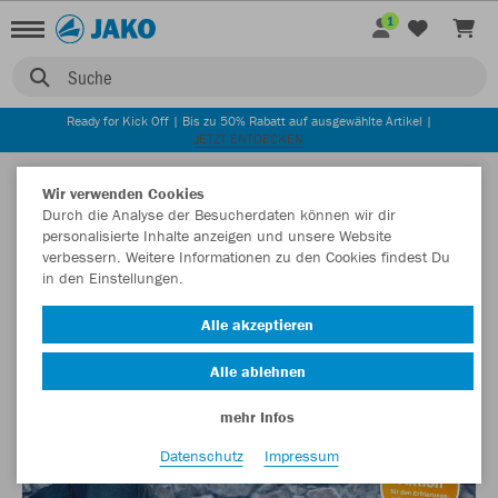
1
Suche
Ready for Kick Off | Bis zu 50% Rabatt auf ausgewählte Artikel |
JETZT ENTDECKEN
ZURÜCK
Startseite
Newsblog
Hoodie Aktion für Aufbaugilde Heilbronn
Wir verwenden Cookies
Durch die Analyse der Besucherdaten können wir dir
17.08.2018
personalisierte Inhalte anzeigen und unsere Website
verbessern. Weitere Informationen zu den Cookies findest Du
in den Einstellungen.
Hoodie Aktion für Aufbaugilde Heilbronn
Alle akzeptieren
Wir unterstützen Menschen, die auf dem Wohnungsmarkt
Alle ablehnen
ausgegrenzt sind. ...
mehr Infos
Datenschutz
Impressum