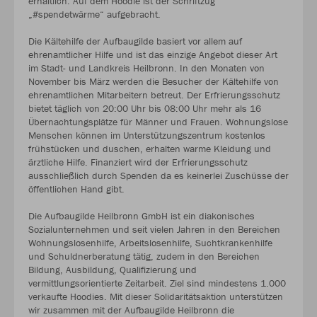
erhältlich. Auf dem Hoodie ist der Schriftzug
„#spendetwärme“ aufgebracht.
Die Kältehilfe der Aufbaugilde basiert vor allem auf
ehrenamtlicher Hilfe und ist das einzige Angebot dieser Art
im Stadt- und Landkreis Heilbronn. In den Monaten von
November bis März werden die Besucher der Kältehilfe von
ehrenamtlichen Mitarbeitern betreut. Der Erfrierungsschutz
bietet täglich von 20:00 Uhr bis 08:00 Uhr mehr als 16
Übernachtungsplätze für Männer und Frauen. Wohnungslose
Menschen können im Unterstützungszentrum kostenlos
frühstücken und duschen, erhalten warme Kleidung und
ärztliche Hilfe. Finanziert wird der Erfrierungsschutz
ausschließlich durch Spenden da es keinerlei Zuschüsse der
öffentlichen Hand gibt.
Die Aufbaugilde Heilbronn GmbH ist ein diakonisches
Sozialunternehmen und seit vielen Jahren in den Bereichen
Wohnungslosenhilfe, Arbeitslosenhilfe, Suchtkrankenhilfe
und Schuldnerberatung tätig, zudem in den Bereichen
Bildung, Ausbildung, Qualifizierung und
vermittlungsorientierte Zeitarbeit. Ziel sind mindestens 1.000
verkaufte Hoodies. Mit dieser Solidaritätsaktion unterstützen
wir zusammen mit der Aufbaugilde Heilbronn die