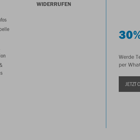
WIDERRUFEN
nfos
belle
30%
&
ion
Werde Te
 &
per Wha
s
JETZT