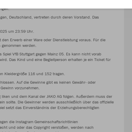
eilnahmebedingungen voraus. Mit der Teilnahme an dem
ungen.
fingen, Deutschland, vertreten durch deren Vorstand. Das
2025 um 23:59 Uhr.
t den Erwerb einer Ware oder Dienstleistung voraus. Für die
uch genommen werden.
as Spiel VfB Stuttgart gegen Mainz 05. Es kann nicht vorab
rd. Das Kind und eine Begleitperson erhalten je ein Ticket für
en Kleidergröße 116 und 152 tragen.
hlossen. Auf die Gewinne gibt es keinen Gewähr- oder
m Gewinn vorzunehmen.
g liken und dem Kanal der JAKO AG folgen. Außerdem muss der
n sollte. Die Gewinner werden ausschließlich über das offizielle
el setzt das Einverständnis der Erziehungsberechtigten
gen die Instagram Gemeinschaftsrichtlinien
cht und oder das Copyright verstoßen, werden nach