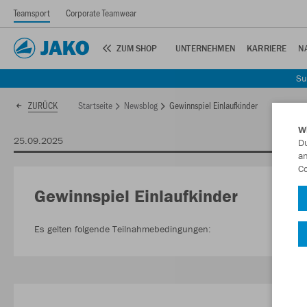
Teamsport
Corporate Teamwear
ZUM SHOP
UNTERNEHMEN
KARRIERE
N
Su
Startseite
Newsblog
Gewinnspiel Einlaufkinder
ZURÜCK
W
25.09.2025
Du
an
Co
Gewinnspiel Einlaufkinder
Es gelten folgende Teilnahmebedingungen: