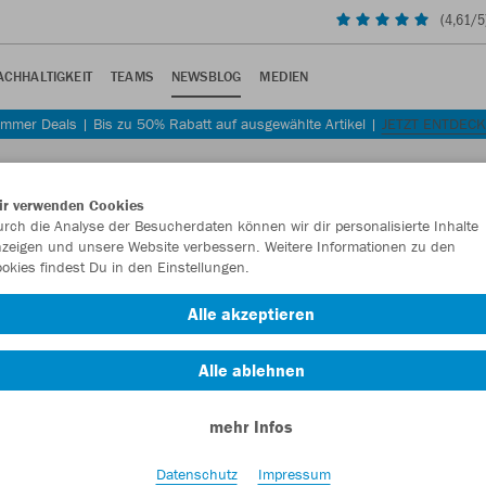
(
4,61
/5
ACHHALTIGKEIT
TEAMS
NEWSBLOG
MEDIEN
mmer Deals | Bis zu 50% Rabatt auf ausgewählte Artikel |
JETZT ENTDEC
ir verwenden Cookies
rch die Analyse der Besucherdaten können wir dir personalisierte Inhalte
zeigen und unsere Website verbessern. Weitere Informationen zu den
okies findest Du in den Einstellungen.
Alle akzeptieren
Alle ablehnen
mehr Infos
Datenschutz
Impressum