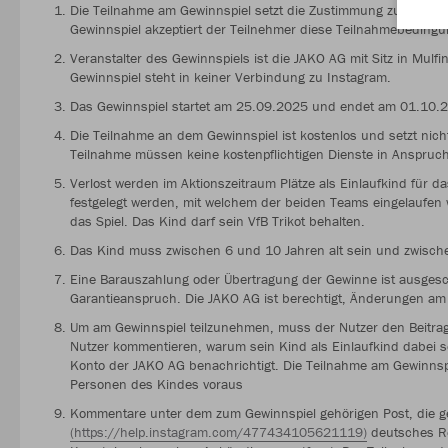
Die Teilnahme am Gewinnspiel setzt die Zustimmung zu den T
Gewinnspiel akzeptiert der Teilnehmer diese Teilnahmebeding
Veranstalter des Gewinnspiels ist die JAKO AG mit Sitz in Mul
Gewinnspiel steht in keiner Verbindung zu Instagram.
Das Gewinnspiel startet am 25.09.2025 und endet am 01.10.
Die Teilnahme an dem Gewinnspiel ist kostenlos und setzt nich
Teilnahme müssen keine kostenpflichtigen Dienste in Anspr
Verlost werden im Aktionszeitraum Plätze als Einlaufkind für d
festgelegt werden, mit welchem der beiden Teams eingelaufen wi
das Spiel. Das Kind darf sein VfB Trikot behalten.
Das Kind muss zwischen 6 und 10 Jahren alt sein und zwisch
Eine Barauszahlung oder Übertragung der Gewinne ist ausgesc
Garantieanspruch. Die JAKO AG ist berechtigt, Änderungen a
Um am Gewinnspiel teilzunehmen, muss der Nutzer den Beitra
Nutzer kommentieren, warum sein Kind als Einlaufkind dabei sei
Konto der JAKO AG benachrichtigt. Die Teilnahme am Gewinnspi
Personen des Kindes voraus
Kommentare unter dem zum Gewinnspiel gehörigen Post, die ge
(https://help.instagram.com/477434105621119)
deutsches Re