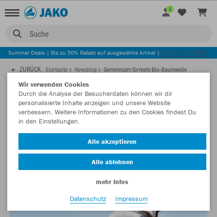
1
Suche
Summer Deals | Bis zu 50% Rabatt auf ausgewählte Artikel |
JETZT ENTDECKEN
ZURÜCK
Startseite
Newsblog
Gemeinsam für mehr Bio-Baumwolle
Wir verwenden Cookies
Durch die Analyse der Besucherdaten können wir dir
06.08.2021
personalisierte Inhalte anzeigen und unsere Website
verbessern. Weitere Informationen zu den Cookies findest Du
in den Einstellungen.
Gemeinsam für mehr Bio-Baumwolle
Alle akzeptieren
Wir arbeiten gemeinsam mit unseren Partnern daran, den
Anteil an Bio-Baumwolle in unserer Kollektion stetig zu
Alle ablehnen
erhöhen.
mehr Infos
Datenschutz
Impressum