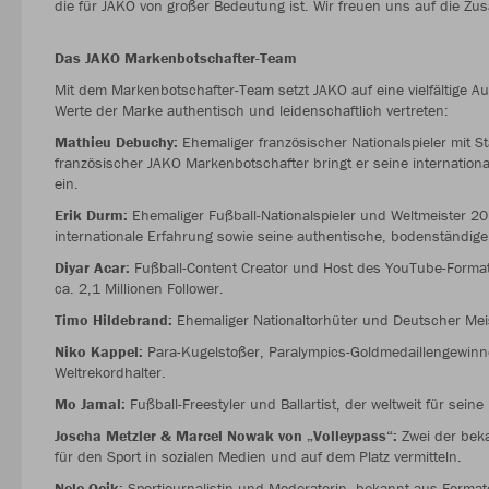
die für JAKO von großer Bedeutung ist. Wir freuen uns auf die Zu
Das JAKO Markenbotschafter-Team
Mit dem Markenbotschafter-Team setzt JAKO auf eine vielfältige Au
Werte der Marke authentisch und leidenschaftlich vertreten:
Mathieu Debuchy:
Ehemaliger französischer Nationalspieler mit St
französischer JAKO Markenbotschafter bringt er seine internatio
ein.
Erik Durm:
Ehemaliger Fußball-Nationalspieler und Weltmeister 20
internationale Erfahrung sowie seine authentische, bodenständige
Diyar Acar:
Fußball-Content Creator und Host des YouTube-Formats
ca. 2,1 Millionen Follower.
Timo Hildebrand:
Ehemaliger Nationaltorhüter und Deutscher Meis
Niko Kappel:
Para-Kugelstoßer, Paralympics-Goldmedaillengewinne
Weltrekordhalter.
Mo Jamal:
Fußball-Freestyler und Ballartist, der weltweit für sein
Joscha Metzler & Marcel Nowak von „Volleypass“:
Zwei der beka
für den Sport in sozialen Medien und auf dem Platz vermitteln.
Nele Ocik:
Sportjournalistin und Moderatorin, bekannt aus Format