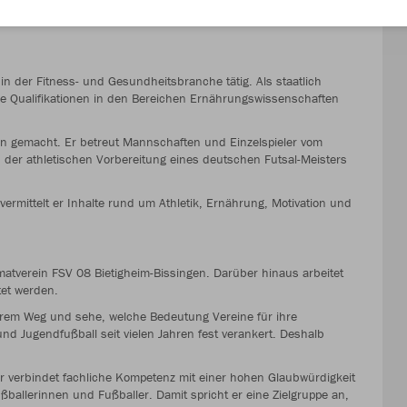
uen Markenbotschafter. Künftig wird er die Marke in Kampagnen
in der Fitness- und Gesundheitsbranche tätig. Als staatlich
che Qualifikationen in den Bereichen Ernährungswissenschaften
en gemacht. Er betreut Mannschaften und Einzelspieler vom
der athletischen Vorbereitung eines deutschen Futsal-Meisters
rmittelt er Inhalte rund um Athletik, Ernährung, Motivation und
atverein FSV 08 Bietigheim-Bissingen. Darüber hinaus arbeitet
tet werden.
f ihrem Weg und sehe, welche Bedeutung Vereine für ihre
nd Jugendfußball seit vielen Jahren fest verankert. Deshalb
r verbindet fachliche Kompetenz mit einer hohen Glaubwürdigkeit
ßballerinnen und Fußballer. Damit spricht er eine Zielgruppe an,