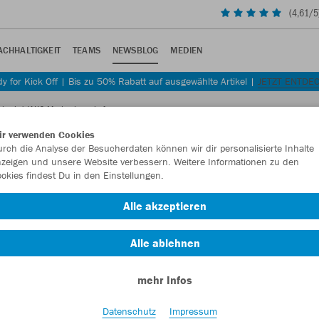
(
4,61
/5
ACHHALTIGKEIT
TEAMS
NEWSBLOG
MEDIEN
y for Kick Off | Bis zu 50% Rabatt auf ausgewählte Artikel |
JETZT ENTDE
ith wird JAKO Markenbotschafter
ir verwenden Cookies
rch die Analyse der Besucherdaten können wir dir personalisierte Inhalte
zeigen und unsere Website verbessern. Weitere Informationen zu den
okies findest Du in den Einstellungen.
r Veith wird JAKO
Alle akzeptieren
Alle ablehnen
entwicklung.
mehr Infos
Datenschutz
Impressum