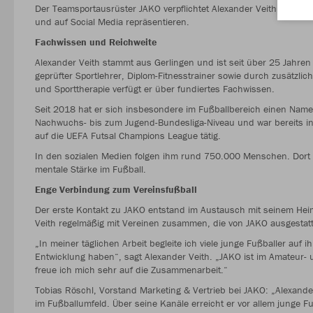
Der Teamsportausrüster JAKO verpflichtet Alexander Veith als ne
und auf Social Media repräsentieren.
Fachwissen und Reichweite
Alexander Veith stammt aus Gerlingen und ist seit über 25 Jahren 
geprüfter Sportlehrer, Diplom-Fitnesstrainer sowie durch zusätzli
und Sporttherapie verfügt er über fundiertes Fachwissen.
Seit 2018 hat er sich insbesondere im Fußballbereich einen Nam
Nachwuchs- bis zum Jugend-Bundesliga-Niveau und war bereits in 
auf die UEFA Futsal Champions League tätig.
In den sozialen Medien folgen ihm rund 750.000 Menschen. Dort ve
mentale Stärke im Fußball.
Enge Verbindung zum Vereinsfußball
Der erste Kontakt zu JAKO entstand im Austausch mit seinem Heim
Veith regelmäßig mit Vereinen zusammen, die von JAKO ausgestat
„In meiner täglichen Arbeit begleite ich viele junge Fußballer au
Entwicklung haben“, sagt Alexander Veith. „JAKO ist im Amateur- u
freue ich mich sehr auf die Zusammenarbeit.“
Tobias Röschl, Vorstand Marketing & Vertrieb bei JAKO: „Alexande
im Fußballumfeld. Über seine Kanäle erreicht er vor allem junge Fu