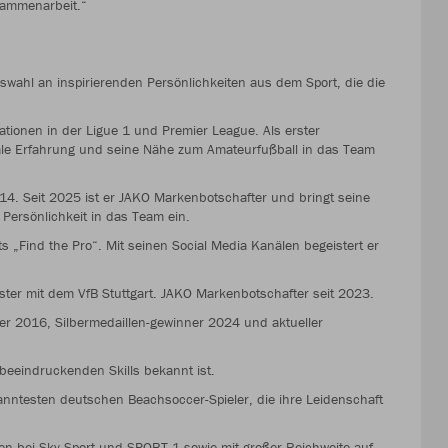
sammenarbeit.“
swahl an inspirierenden Persönlichkeiten aus dem Sport, die die
ationen in der Ligue 1 und Premier League. Als erster
nale Erfahrung und seine Nähe zum Amateurfußball in das Team
14. Seit 2025 ist er JAKO Markenbotschafter und bringt seine
 Persönlichkeit in das Team ein.
 „Find the Pro“. Mit seinen Social Media Kanälen begeistert er
ter mit dem VfB Stuttgart. JAKO Markenbotschafter seit 2023.
r 2016, Silbermedaillen-gewinner 2024 und aktueller
e beeindruckenden Skills bekannt ist.
nntesten deutschen Beachsoccer-Spieler, die ihre Leidenschaft
en bei Sky Sport und SPORT 1 sowie mit großer Reichweite auf