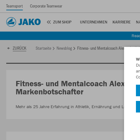
Teamsport
Corporate Teamwear
ZUM SHOP
UNTERNEHMEN
KARRIERE
N
Read
Startseite
Newsblog
Fitness- und Mentalcoach Alexander Ve
ZURÜCK
W
Du
an
Co
Fitness- und Mentalcoach Alexande
Markenbotschafter
Mehr als 25 Jahre Erfahrung in Athletik, Ernährung und Leistungs