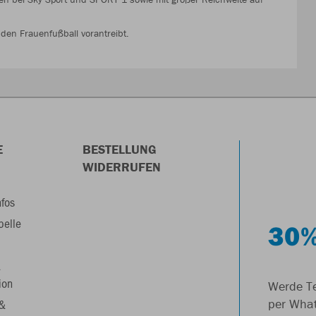
n den Frauenfußball vorantreibt.
E
BESTELLUNG
WIDERRUFEN
nfos
belle
30%
&
ion
Werde Te
 &
per Wha