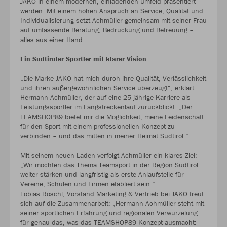
JAKO in einem modernen, einladenden Umfeld präsentiert
werden. Mit einem hohen Anspruch an Service, Qualität und
Individualisierung setzt Achmüller gemeinsam mit seiner Frau
auf umfassende Beratung, Bedruckung und Betreuung –
alles aus einer Hand.
Ein Südtiroler Sportler mit klarer Vision
„Die Marke JAKO hat mich durch ihre Qualität, Verlässlichkeit
und ihren außergewöhnlichen Service überzeugt“, erklärt
Hermann Achmüller, der auf eine 25-jährige Karriere als
Leistungssportler im Langstreckenlauf zurückblickt. „Der
TEAMSHOP89 bietet mir die Möglichkeit, meine Leidenschaft
für den Sport mit einem professionellen Konzept zu
verbinden – und das mitten in meiner Heimat Südtirol.“
Mit seinem neuen Laden verfolgt Achmüller ein klares Ziel:
„Wir möchten das Thema Teamsport in der Region Südtirol
weiter stärken und langfristig als erste Anlaufstelle für
Vereine, Schulen und Firmen etabliert sein.“
Tobias Röschl, Vorstand Marketing & Vertrieb bei JAKO freut
sich auf die Zusammenarbeit: „Hermann Achmüller steht mit
seiner sportlichen Erfahrung und regionalen Verwurzelung
für genau das, was das TEAMSHOP89 Konzept ausmacht: