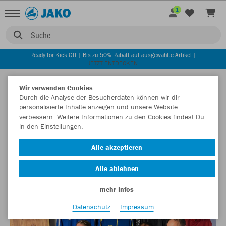
1
Suche
Ready for Kick Off | Bis zu 50% Rabatt auf ausgewählte Artikel |
JETZT ENTDECKEN
ZURÜCK
Startseite
Newsblog
Eröffnung des ersten TEAMSHOP89 in Italien
Wir verwenden Cookies
Durch die Analyse der Besucherdaten können wir dir
16.05.2025
personalisierte Inhalte anzeigen und unsere Website
verbessern. Weitere Informationen zu den Cookies findest Du
in den Einstellungen.
Eröffnung des ersten TEAMSHOP89 in
Alle akzeptieren
Italien
Alle ablehnen
Hermann Achmüller bringt „Teamsport in Perfektion“ nach
Südtirol.
mehr Infos
Datenschutz
Impressum