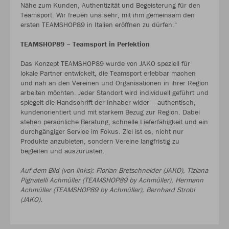
Nähe zum Kunden, Authentizität und Begeisterung für den
Teamsport. Wir freuen uns sehr, mit ihm gemeinsam den
ersten TEAMSHOP89 in Italien eröffnen zu dürfen.“
TEAMSHOP89 – Teamsport in Perfektion
Das Konzept TEAMSHOP89 wurde von JAKO speziell für
lokale Partner entwickelt, die Teamsport erlebbar machen
und nah an den Vereinen und Organisationen in ihrer Region
arbeiten möchten. Jeder Standort wird individuell geführt und
spiegelt die Handschrift der Inhaber wider – authentisch,
kundenorientiert und mit starkem Bezug zur Region. Dabei
stehen persönliche Beratung, schnelle Lieferfähigkeit und ein
durchgängiger Service im Fokus. Ziel ist es, nicht nur
Produkte anzubieten, sondern Vereine langfristig zu
begleiten und auszurüsten.
Auf dem Bild (von links): Florian Bretschneider (JAKO), Tiziana
Pignatelli Achmüller (TEAMSHOP89 by Achmüller), Hermann
Achmüller (TEAMSHOP89 by Achmüller), Bernhard Strobl
(JAKO).