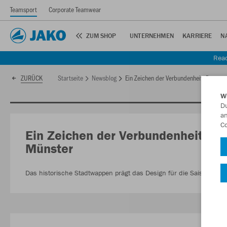
Teamsport
Corporate Teamwear
ZUM SHOP
UNTERNEHMEN
KARRIERE
N
Read
Startseite
Newsblog
Ein Zeichen der Verbundenheit: Das ne
ZURÜCK
W
Du
an
Co
Ein Zeichen der Verbundenheit: D
Münster
Das historische Stadtwappen prägt das Design für die Saison 202