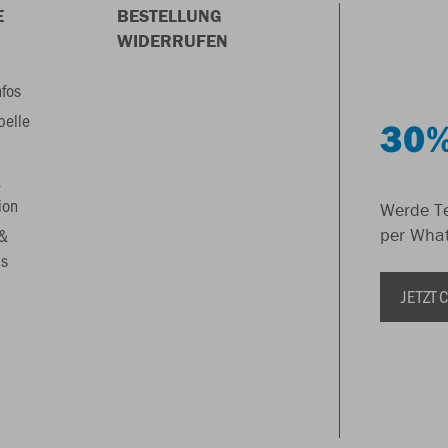
E
BESTELLUNG
WIDERRUFEN
nfos
belle
30%
&
ion
Werde Te
 &
per Wha
s
JETZT