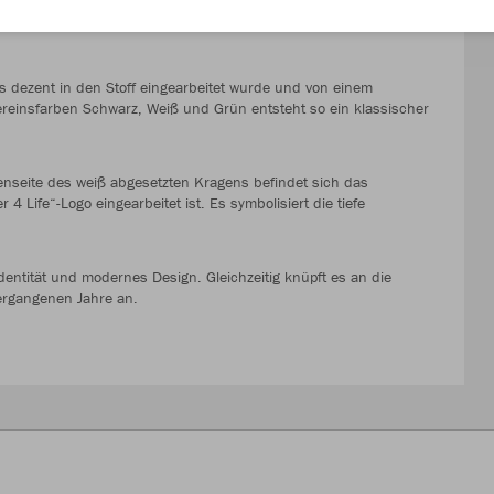
d Ausrüster JAKO ein individuell gestaltetes Trikot, das die
s dezent in den Stoff eingearbeitet wurde und von einem
reinsfarben Schwarz, Weiß und Grün entsteht so ein klassischer
ßenseite des weiß abgesetzten Kragens befindet sich das
 Life“-Logo eingearbeitet ist. Es symbolisiert die tiefe
entität und modernes Design. Gleichzeitig knüpft es an die
ergangenen Jahre an.