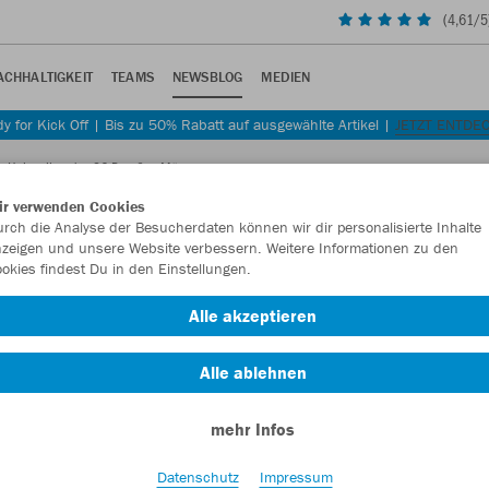
(
4,61
/5
ACHHALTIGKEIT
TEAMS
NEWSBLOG
MEDIEN
y for Kick Off | Bis zu 50% Rabatt auf ausgewählte Artikel |
JETZT ENTDE
ue Heimtrikot des SC Preußen Münster
ir verwenden Cookies
rch die Analyse der Besucherdaten können wir dir personalisierte Inhalte
zeigen und unsere Website verbessern. Weitere Informationen zu den
okies findest Du in den Einstellungen.
as neue Heimtrikot des SC Preußen
Alle akzeptieren
Alle ablehnen
6/27.
mehr Infos
Datenschutz
Impressum