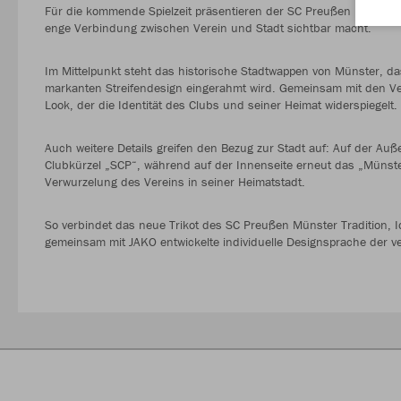
Für die kommende Spielzeit präsentieren der SC Preußen Münster un
enge Verbindung zwischen Verein und Stadt sichtbar macht.
Im Mittelpunkt steht das historische Stadtwappen von Münster, da
markanten Streifendesign eingerahmt wird. Gemeinsam mit den Ve
Look, der die Identität des Clubs und seiner Heimat widerspiegelt.
Auch weitere Details greifen den Bezug zur Stadt auf: Auf der Au
Clubkürzel „SCP“, während auf der Innenseite erneut das „Münster 4
Verwurzelung des Vereins in seiner Heimatstadt.
So verbindet das neue Trikot des SC Preußen Münster Tradition, Id
gemeinsam mit JAKO entwickelte individuelle Designsprache der v