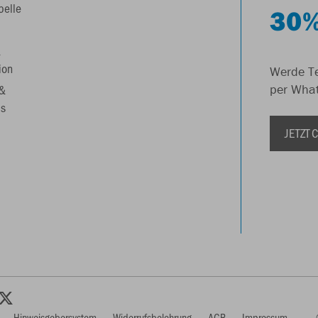
belle
30%
&
ion
Werde Te
 &
per Wha
s
JETZT
Hinweisgebersystem
Widerrufsbelehrung
AGB
Impressum