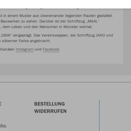
dung für die Saison 2021/22 ist in intensiver Zusammenarbeit mit
Unterstützung der Region für ihre Adlerträger.
ist in einem Muster aus übereinander liegenden Rauten gestaltet.
en Bauwerken zu sehen. Darüber ist der Schriftzug „MS4L“
ltur, dem Leben und den Menschen in Münster widmet.
1906“ eingeprägt. Das Vereinswappen, der Schriftzug JAKO und
in silberner Farbe angebracht.
a-Kanälen
Instagram
und
Facebook
.
E
BESTELLUNG
WIDERRUFEN
nfos