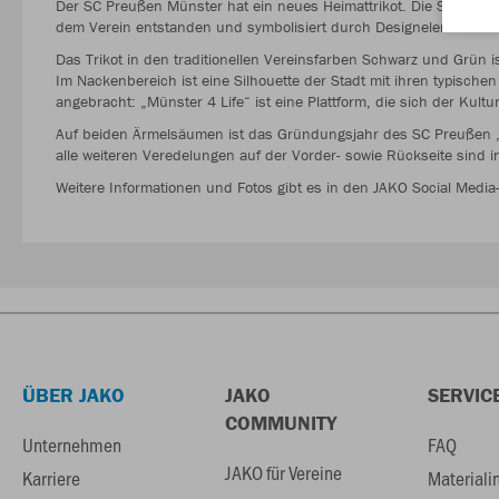
Der SC Preußen Münster hat ein neues Heimattrikot. Die Spielklei
dem Verein entstanden und symbolisiert durch Designelemente die 
Das Trikot in den traditionellen Vereinsfarben Schwarz und Grün 
Im Nackenbereich ist eine Silhouette der Stadt mit ihren typisch
angebracht: „Münster 4 Life“ ist eine Plattform, die sich der Ku
Auf beiden Ärmelsäumen ist das Gründungsjahr des SC Preußen „
alle weiteren Veredelungen auf der Vorder- sowie Rückseite sind 
Weitere Informationen und Fotos gibt es in den JAKO Social Medi
ÜBER JAKO
JAKO
SERVIC
COMMUNITY
Unternehmen
FAQ
JAKO für Vereine
Karriere
Materiali