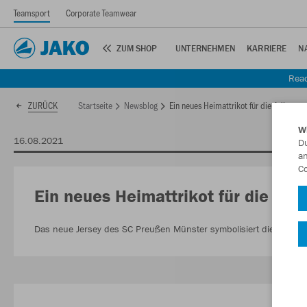
Teamsport
Corporate Teamwear
ZUM SHOP
UNTERNEHMEN
KARRIERE
N
Read
Startseite
Newsblog
Ein neues Heimattrikot für die Adlerträg
ZURÜCK
W
16.08.2021
Du
an
Co
Ein neues Heimattrikot für die Adl
Das neue Jersey des SC Preußen Münster symbolisiert die Unterstü