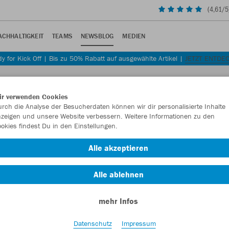
(
4,61
/5
ACHHALTIGKEIT
TEAMS
NEWSBLOG
MEDIEN
y for Kick Off | Bis zu 50% Rabatt auf ausgewählte Artikel |
JETZT ENTDE
er
ir verwenden Cookies
rch die Analyse der Besucherdaten können wir dir personalisierte Inhalte
zeigen und unsere Website verbessern. Weitere Informationen zu den
okies findest Du in den Einstellungen.
erträger
Alle akzeptieren
tzung der Region, mit der die Adlerträger spielen.
Alle ablehnen
mehr Infos
Datenschutz
Impressum