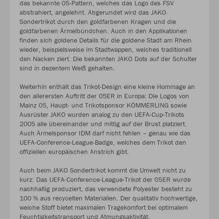
das bekannte 05-Pattern, welches das Logo des FSV
abstrahiert, angelehnt. Abgerundet wird das JAKO
Sondertrikot durch den goldfarbenen Kragen und die
goldfarbenen Ärmelbündchen. Auch in den Applikationen
finden sich goldene Details für die goldene Stadt am Rhein
wieder, beispielsweise im Stadtwappen, welches traditionell
den Nacken ziert. Die bekannten JAKO Dots auf der Schulter
sind in dezentem Weiß gehalten.
Weiterhin enthält das Trikot-Design eine kleine Hommage an
den allerersten Auftritt der 05ER in Europa: Die Logos von
Mainz 05, Haupt- und Trikotsponsor KÖMMERLING sowie
Ausrüster JAKO wurden analog zu den UEFA-Cup-Trikots
2005 alle übereinander und mittig auf der Brust platziert.
Auch Ärmelsponsor IDM darf nicht fehlen – genau wie das
UEFA-Conference-League-Badge, welches dem Trikot den
offiziellen europäischen Anstrich gibt.
Auch beim JAKO Sondertrikot kommt die Umwelt nicht zu
kurz: Das UEFA-Conference-League-Trikot der 05ER wurde
nachhaltig produziert, das verwendete Polyester besteht zu
100 % aus recycelten Materialien. Der qualitativ hochwertige,
weiche Stoff bietet maximalen Tragekomfort bei optimalem
Feuchtigkeitstransport und Atmungsaktivität.