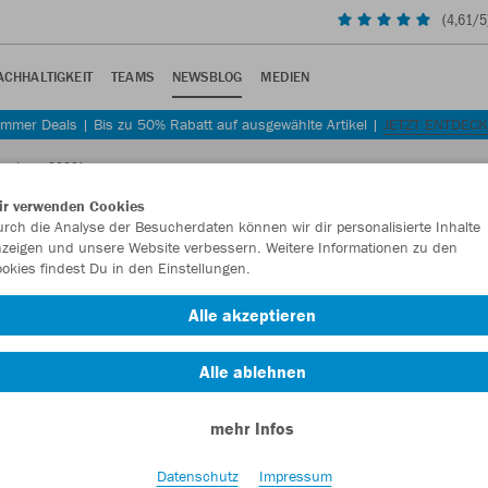
(
4,61
/5
ACHHALTIGKEIT
TEAMS
NEWSBLOG
MEDIEN
mmer Deals | Bis zu 50% Rabatt auf ausgewählte Artikel |
JETZT ENTDEC
Kataloges 2023!
ir verwenden Cookies
rch die Analyse der Besucherdaten können wir dir personalisierte Inhalte
zeigen und unsere Website verbessern. Weitere Informationen zu den
okies findest Du in den Einstellungen.
JAKO Kataloges 2023!
Alle akzeptieren
eurer Sportart und gewinnt attraktive Preise.
Alle ablehnen
mehr Infos
Datenschutz
Impressum