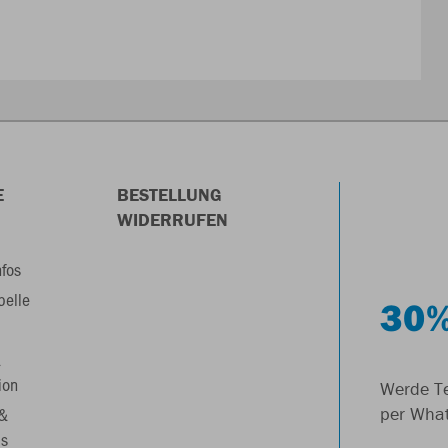
E
BESTELLUNG
WIDERRUFEN
nfos
belle
30%
&
ion
Werde Te
 &
per Wha
s