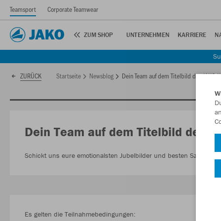
Teamsport
Corporate Teamwear
ZUM SHOP
UNTERNEHMEN
KARRIERE
N
Su
Startseite
Newsblog
Dein Team auf dem Titelbild des JAKO 
ZURÜCK
W
Du
an
Co
Dein Team auf dem Titelbild des 
Schickt uns eure emotionalsten Jubelbilder und besten Szenen aus 
Es gelten die Teilnahmebedingungen: