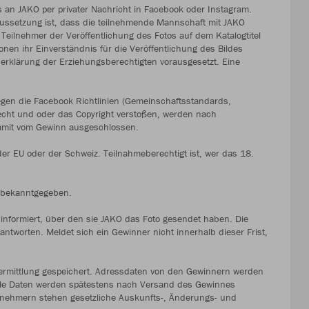
s an JAKO per privater Nachricht in Facebook oder Instagram.
aussetzung ist, dass die teilnehmende Mannschaft mit JAKO
 Teilnehmer der Veröffentlichung des Fotos auf dem Katalogtitel
onen ihr Einverständnis für die Veröffentlichung des Bildes
serklärung der Erziehungsberechtigten vorausgesetzt. Eine
gen die Facebook Richtlinien (Gemeinschaftsstandards,
cht und oder das Copyright verstoßen, werden nach
damit vom Gewinn ausgeschlossen.
er EU oder der Schweiz. Teilnahmeberechtigt ist, wer das 18.
s bekanntgegeben.
 informiert, über den sie JAKO das Foto gesendet haben. Die
tworten. Meldet sich ein Gewinner nicht innerhalb dieser Frist,
ermittlung gespeichert. Adressdaten von den Gewinnern werden
Alle Daten werden spätestens nach Versand des Gewinnes
ilnehmern stehen gesetzliche Auskunfts-, Änderungs- und