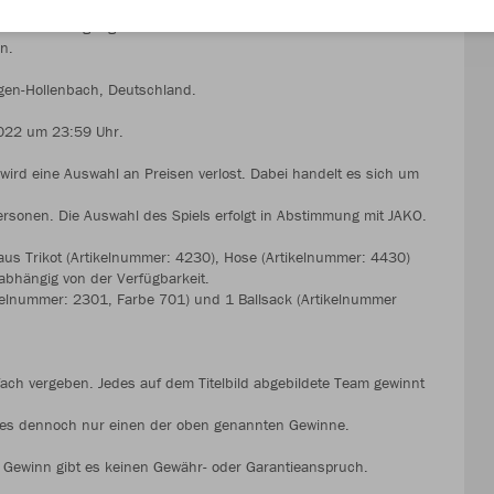
eilnahmebedingungen voraus. Mit der Teilnahme an dem
n.
ingen-Hollenbach, Deutschland.
2022 um 23:59 Uhr.
 wird eine Auswahl an Preisen verlost. Dabei handelt es sich um
Personen. Die Auswahl des Spiels erfolgt in Abstimmung mit JAKO.
us Trikot (Artikelnummer: 4230), Hose (Artikelnummer: 4430)
 abhängig von der Verfügbarkeit.
ikelnummer: 2301, Farbe 701) und 1 Ballsack (Artikelnummer
ach vergeben. Jedes auf dem Titelbild abgebildete Team gewinnt
lt es dennoch nur einen der oben genannten Gewinne.
 Gewinn gibt es keinen Gewähr- oder Garantieanspruch.