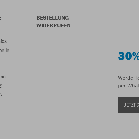
E
BESTELLUNG
WIDERRUFEN
nfos
belle
30%
&
ion
Werde Te
 &
per Wha
s
JETZT