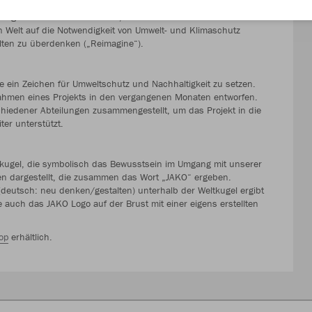
t über 50 Jahren jährlich begangen. Er wurde von der UN ins
igkeit zu stärken. In Zeiten, in denen der Klimawandel unser
n Welt auf die Notwendigkeit von Umwelt- und Klimaschutz
ten zu überdenken („Reimagine“).
 ein Zeichen für Umweltschutz und Nachhaltigkeit zu setzen.
Rahmen eines Projekts in den vergangenen Monaten entworfen.
hiedener Abteilungen zusammengestellt, um das Projekt in die
ter unterstützt.
ltkugel, die symbolisch das Bewusstsein im Umgang mit unserer
hen dargestellt, die zusammen das Wort „JAKO“ ergeben.
eutsch: neu denken/gestalten) unterhalb der Weltkugel ergibt
e auch das JAKO Logo auf der Brust mit einer eigens erstellten
op
erhältlich.