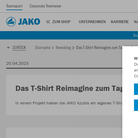
Teamsport
Corporate Teamwear
ZUM SHOP
UNTERNEHMEN
KARRIERE
N
Su
Startseite
Newsblog
Das T-Shirt Reimagine zum Tag der Erde
ZURÜCK
W
20.04.2023
Du
an
Co
Das T-Shirt Reimagine zum Tag der
In einem Projekt haben die JAKO Azubis ein eigenes T-Shirt Design