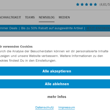
(
4,61
/5
ACHHALTIGKEIT
TEAMS
NEWSBLOG
MEDIEN
mmer Deals | Bis zu 50% Rabatt auf ausgewählte Artikel |
JETZT ENTDEC
ir verwenden Cookies
rch die Analyse der Besucherdaten können wir dir personalisierte Inhalte
zeigen und unsere Website verbessern. Weitere Informationen zu den
okies findest Du in den Einstellungen.
 Erde
Alle akzeptieren
 entwickelt.
Alle ablehnen
mehr Infos
Datenschutz
Impressum