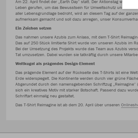
Am 22. April findet der „Earth Day“ statt. Der Aktionstag wird sei
Leben gerufen, um das Bewusstsein für Umweltschutz und Nachhalt
aller Lebensgrundlage bedroht, wird an diesem Tag auf der ganze
aufmerksam gemacht und soll dazu anregen, unser Konsumverhal
Ein Zeichen setzen
Das nahmen unsere Azubis zum Anlass, mit dem T-Shirt Reimagine
Das auf 250 Stück limitierte Shirt wurde von unseren Azubis im 
Bei der Umsetzung des Projekts wurde das Team aus Azubis versc
Tat umzusetzen. Dabei wurden sie tatkräftig durch unsere Mitarbei
Weltkugel als prägendes Design-Element
Das prägende Element auf der Rückseite des T-Shirts ist eine We
Erde widerspiegelt. Die Kontinente werden durch vier grüne Fläc
Abgerundet durch den namensgebenden Schriftzug „Reimagine“ (d
sich ein kreatives Motiv mit starker Botschaft. Passend dazu wurd
Schriftart einmalig neu gestaltet.
Das T-Shirt Reimagine ist ab dem 20. April über unseren
Onlinesh