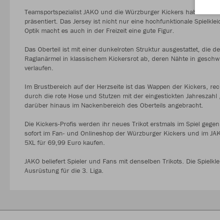
Teamsportspezialist JAKO und die Würzburger Kickers haben heute
präsentiert. Das Jersey ist nicht nur eine hochfunktionale Spielkle
Optik macht es auch in der Freizeit eine gute Figur.
Das Oberteil ist mit einer dunkelroten Struktur ausgestattet, die
Raglanärmel in klassischem Kickersrot ab, deren Nähte in gesc
verlaufen.
Im Brustbereich auf der Herzseite ist das Wappen der Kickers, rech
durch die rote Hose und Stutzen mit der eingestickten Jahreszahl 
darüber hinaus im Nackenbereich des Oberteils angebracht.
Die Kickers-Profis werden ihr neues Trikot erstmals im Spiel geg
sofort im Fan- und Onlineshop der Würzburger Kickers und im JAK
5XL für 69,99 Euro kaufen.
JAKO beliefert Spieler und Fans mit denselben Trikots. Die Spielklei
Ausrüstung für die 3. Liga.