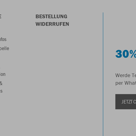
E
BESTELLUNG
WIDERRUFEN
nfos
belle
30%
&
ion
Werde Te
 &
per Wha
s
JETZT