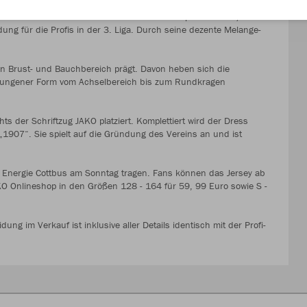
 das neue Heimtrikot der Rothosen für die Spielzeit 2018/19
idung für die Profis in der 3. Liga. Durch seine dezente Melange-
 den Brust- und Bauchbereich prägt. Davon heben sich die
hwungener Form vom Achselbereich bis zum Rundkragen
ts der Schriftzug JAKO platziert. Komplettiert wird der Dress
„1907“. Sie spielt auf die Gründung des Vereins an und ist
en Energie Cottbus am Sonntag tragen. Fans können das Jersey ab
O Onlineshop in den Größen 128 - 164 für 59, 99 Euro sowie S -
dung im Verkauf ist inklusive aller Details identisch mit der Profi-