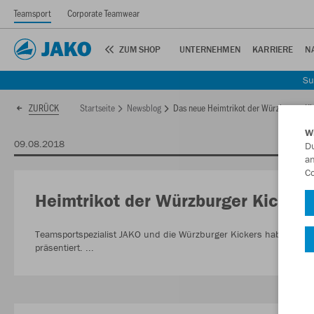
Teamsport
Corporate Teamwear
ZUM SHOP
UNTERNEHMEN
KARRIERE
N
Su
Startseite
Newsblog
Das neue Heimtrikot der Würzburger Ki
ZURÜCK
W
09.08.2018
Du
an
Co
Heimtrikot der Würzburger Kickers
Teamsportspezialist JAKO und die Würzburger Kickers haben heute
präsentiert. ...