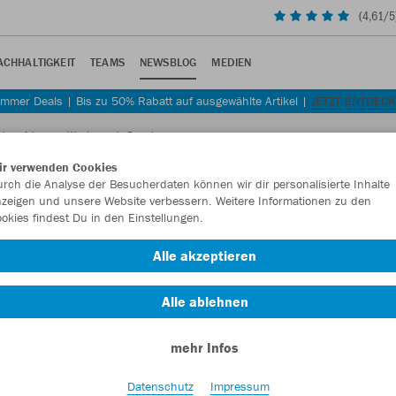
(
4,61
/5
ACHHALTIGKEIT
TEAMS
NEWSBLOG
MEDIEN
mmer Deals | Bis zu 50% Rabatt auf ausgewählte Artikel |
JETZT ENTDEC
ckers feiert am Wochenende Premiere
ir verwenden Cookies
rch die Analyse der Besucherdaten können wir dir personalisierte Inhalte
zeigen und unsere Website verbessern. Weitere Informationen zu den
okies findest Du in den Einstellungen.
 feiert Premiere
Alle akzeptieren
 das neue Heimtrikot der Rothosen für die Spielzeit 2018/19
Alle ablehnen
mehr Infos
Datenschutz
Impressum