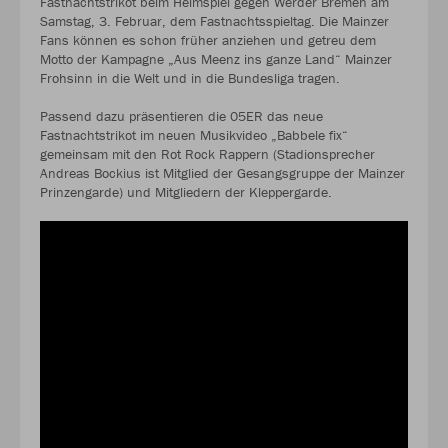
Fastnachtstrikot beim Heimspiel gegen Werder Bremen am
Samstag, 3. Februar, dem Fastnachtsspieltag. Die Mainzer
Fans können es schon früher anziehen und getreu dem
Motto der Kampagne „Aus Meenz ins ganze Land“ Mainzer
Frohsinn in die Welt und in die Bundesliga tragen.
Passend dazu präsentieren die 05ER das neue
Fastnachtstrikot im neuen Musikvideo „Babbele fix“
gemeinsam mit den Rot Rock Rappern (Stadionsprecher
Andreas Bockius ist Mitglied der Gesangsgruppe der Mainzer
Prinzengarde) und Mitgliedern der Kleppergarde.