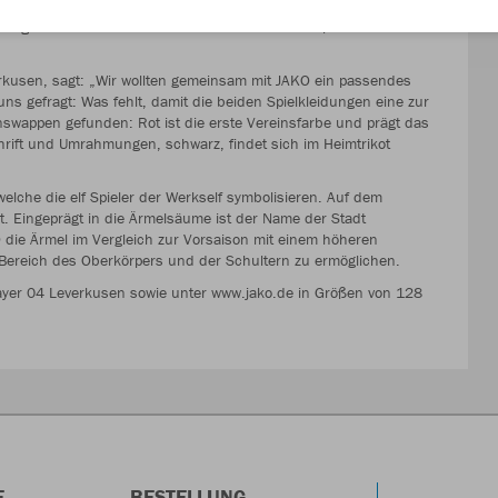
mindest mit Blick auf das neue Auswärtstrikot, das Ausrüster JAKO
t Kragen und Ärmelabschlüssen in Gelb sowie weißen
erkusen, sagt: „Wir wollten gemeinsam mit JAKO ein passendes
s gefragt: Was fehlt, damit die beiden Spielkleidungen eine zur
nswappen gefunden: Rot ist die erste Vereinsfarbe und prägt das
rift und Umrahmungen, schwarz, findet sich im Heimtrikot
welche die elf Spieler der Werkself symbolisieren. Auf dem
. Eingeprägt in die Ärmelsäume ist der Name der Stadt
 die Ärmel im Vergleich zur Vorsaison mit einem höheren
 Bereich des Oberkörpers und der Schultern zu ermöglichen.
Bayer 04 Leverkusen sowie unter www.jako.de in Größen von 128
E
BESTELLUNG