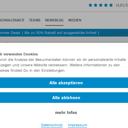
(
4,61
/5
ACHHALTIGKEIT
TEAMS
NEWSBLOG
MEDIEN
mmer Deals | Bis zu 50% Rabatt auf ausgewählte Artikel |
JETZT ENTDEC
kself!
ir verwenden Cookies
rch die Analyse der Besucherdaten können wir dir personalisierte Inhalte
zeigen und unsere Website verbessern. Weitere Informationen zu den
okies findest Du in den Einstellungen.
einem Wappen
Alle akzeptieren
Alle ablehnen
mehr Infos
Datenschutz
Impressum