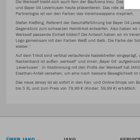
Die Werkself bleibt sich auch fern der BayArena treu. Das gilt zu
und Bayer 04 Leverkusen heute präsentieren. Das rote Jersey mi
Partnerlogos ist von den Farben des Vereinswappens inspiriert.
Stefan Kießling, Referent der Geschäftsführung bei Bayer 04 Lev
Gegenstück zum schwarzen Heimtrikot entwerfen. Also haben wir un
Werkself passende Einheit bilden? Die Antwort haben wir im Verei
Logo gemeinsam mit den Farben Weiß und Gelb. Die Farbe der Sch
wieder.“
Auf dem Trikot sind vertikal verlaufende Nadelstreifen eingeprägt, 
Nackenband ist außen ‚werkself‘ und innen ‚Bayer 04‘ aufgedruckt
‚Leverkusen‘. In Abstimmung mit den Profis der Werkself hat JAKO
Elasthan-Anteil versehen, um eine noch bessere Beweglichkeit im
Das neue Jersey ist ab sofort in den Fan- und Online-Shops von 
bis 5 XL und zum Preis von 79,99 € (Kinder: 59,99 €) erhältlich.
ÜBER JAKO
JAKO
SERVIC