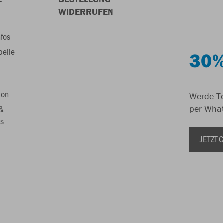
WIDERRUFEN
nfos
belle
30%
&
ion
Werde Te
 &
per Wha
s
JETZT