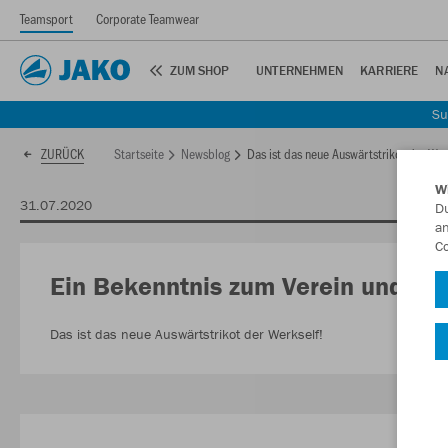
Teamsport
Corporate Teamwear
ZUM SHOP
UNTERNEHMEN
KARRIERE
N
Su
Startseite
Newsblog
Das ist das neue Auswärtstrikot der Wer
ZURÜCK
W
31.07.2020
Du
an
Co
Ein Bekenntnis zum Verein und s
Das ist das neue Auswärtstrikot der Werkself!