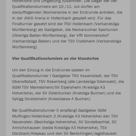
Hohenlohe und Umgebung zusammen. Die Sieger der vier
Qualifikationsturniere am 10./11. Juli dürfen am
darauffolgenden Wochenende in der Endrunde antreten, die
in der JAKO Arena in Hollenbach gespielt wird. Für das
Finalturnier gesetzt sind der FSV Hollenbach (Verbandsliga
Württemberg) als Gastgeber, die Neckarsulmer Sportunion
(Oberliga Baden-Württemberg), der VfR Gommersdorf
(Verbandsliga Baden) und der TSV Crailsheim (Verbandsliga
Württemberg).
Vier Qualifikationsturniere an vier Standorten
Um den Einzug in die Endrunde spielen im
Qualifikationsturnier I Gastgeber TSV Assamstadt, der TSV
Oberwittstadt, TSV Rosenberg (alle Landesliga Odenwald), die
SGM TSV Markelsheim/SV Elpersheim (Kreisliga A3
Hohenlohe), der SV Osterburken (Kreisliga Buchen) und die
SpVgg Sindolsheim (Kreisklasse A Buchen).
Bei Qualifikationsturnier II empfängt Gastgeber SGM
Mulfingen/Hollenbach 2 (Kreisliga A3 Hohenlohe) den TSV
Neuenstein (Bezirksliga Hohenlohe), SV Sindelbachtal, SC
Amrichshausen (beide Kreisliga A3 Hohenlohe), TSV
Dörzbach/Klepsau und den SV Berlichingen/Jagsthausen