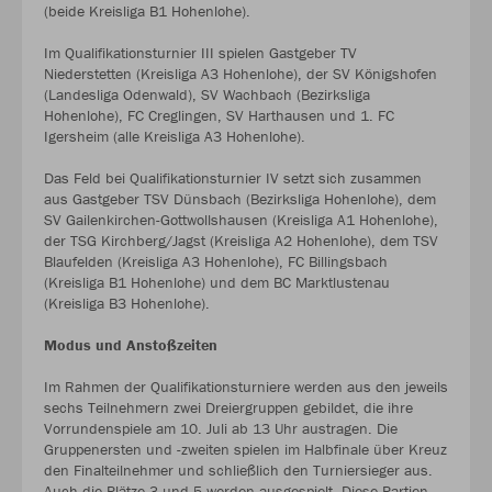
(beide Kreisliga B1 Hohenlohe).
Im Qualifikationsturnier III spielen Gastgeber TV
Niederstetten (Kreisliga A3 Hohenlohe), der SV Königshofen
(Landesliga Odenwald), SV Wachbach (Bezirksliga
Hohenlohe), FC Creglingen, SV Harthausen und 1. FC
Igersheim (alle Kreisliga A3 Hohenlohe).
Das Feld bei Qualifikationsturnier IV setzt sich zusammen
aus Gastgeber TSV Dünsbach (Bezirksliga Hohenlohe), dem
SV Gailenkirchen-Gottwollshausen (Kreisliga A1 Hohenlohe),
der TSG Kirchberg/Jagst (Kreisliga A2 Hohenlohe), dem TSV
Blaufelden (Kreisliga A3 Hohenlohe), FC Billingsbach
(Kreisliga B1 Hohenlohe) und dem BC Marktlustenau
(Kreisliga B3 Hohenlohe).
Modus und Anstoßzeiten
Im Rahmen der Qualifikationsturniere werden aus den jeweils
sechs Teilnehmern zwei Dreiergruppen gebildet, die ihre
Vorrundenspiele am 10. Juli ab 13 Uhr austragen. Die
Gruppenersten und -zweiten spielen im Halbfinale über Kreuz
den Finalteilnehmer und schließlich den Turniersieger aus.
Auch die Plätze 3 und 5 werden ausgespielt. Diese Partien