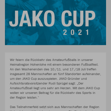
Wir feiern die Rückkehr des Amateurfußballs in unserer
Heimatregion Hohenlohe mit einem besonderen Fußballfest.
An den Wochenenden des 10./11. und 17./18 Juli treffen
insgesamt 28 Mannschaften an fünf Standorten aufeinander,
um den JAKO Cup auszuspielen. JAKO Gründer und
Aufsichtsratsvorsitzender Rudi Sprügel sagt: „Der
Amateurfußball liegt uns sehr am Herzen. Mit dem JAKO Cup
wollen wir unseren Beitrag für die Rückkehr des Sports in
der Region leisten.“
Das Teilnehmerfeld setzt sich aus Mannschaften der Region