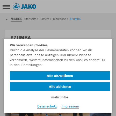
ZURÜCK
Startseite
Karriere
Teamworks
#ZUMBA
#ZUMBA
Wir verwenden Cookies
💃 Tanz dich fit! – Zumba bei JAKO
Durch die Analyse der Besucherdaten können wir dir
personalisierte Inhalte anzeigen und unsere Website
verbessern. Weitere Informationen zu den Cookies findest Du
in den Einstellungen.
Alle akzeptieren
Alle ablehnen
mehr Infos
Datenschutz
Impressum