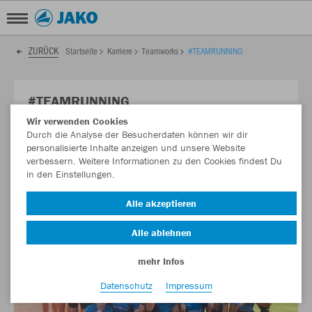
ZURÜCK
Startseite
Karriere
Teamworks
#TEAMRUNNING
#TEAMRUNNING
Wir verwenden Cookies
🏃‍♂️🏃‍♀️ Teamspirit und Ausdauer – JAKO Team Running beim
Durch die Analyse der Besucherdaten können wir dir
Firmenlauf
personalisierte Inhalte anzeigen und unsere Website
verbessern. Weitere Informationen zu den Cookies findest Du
in den Einstellungen.
Alle akzeptieren
Alle ablehnen
mehr Infos
Datenschutz
Impressum