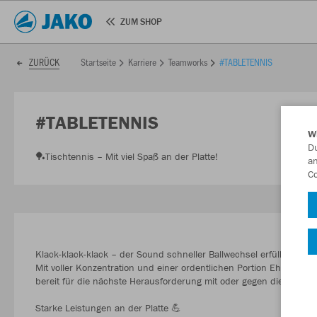
ZUM SHOP
Startseite
Karriere
Teamworks
#TABLETENNIS
ZURÜCK
#TABLETENNIS
W
Du
🏓Tischtennis – Mit viel Spaß an der Platte!
an
Co
Klack-klack-klack – der Sound schneller Ballwechsel erfüllte die H
Mit voller Konzentration und einer ordentlichen Portion Ehrgeiz s
bereit für die nächste Herausforderung mit oder gegen die erfahr
Starke Leistungen an der Platte 💪