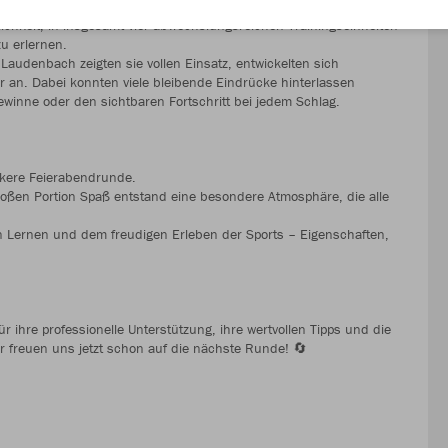
ichkeit, in insgesamt vier abwechslungsreichen Trainingseinheiten
zu erlernen.
Laudenbach zeigten sie vollen Einsatz, entwickelten sich
er an. Dabei konnten viele bleibende Eindrücke hinterlassen
winne oder den sichtbaren Fortschritt bei jedem Schlag.
ockere Feierabendrunde.
oßen Portion Spaß entstand eine besondere Atmosphäre, die alle
 Lernen und dem freudigen Erleben der Sports – Eigenschaften,
ihre professionelle Unterstützung, ihre wertvollen Tipps und die
r freuen uns jetzt schon auf die nächste Runde! 🔄