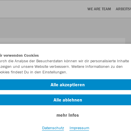
WE ARE TEAM
ARBEITS
ir verwenden Cookies
rch die Analyse der Besucherdaten können wir dir personalisierte Inhalte
zeigen und unsere Website verbessern. Weitere Informationen zu den
okies findest Du in den Einstellungen.
Alle akzeptieren
Alle ablehnen
alle:
tanden unsere JAKO Teammitglieder an der Tischtennisplatte –
mehr Infos
enen Spielerinnen und Spieler der TTF Laudenbach! 🎯
Datenschutz
Impressum