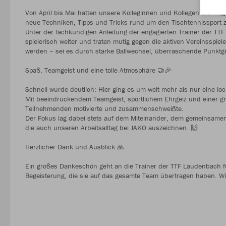
Von April bis Mai hatten unsere Kolleginnen und Kollegen die Mögl
neue Techniken, Tipps und Tricks rund um den Tischtennissport 
Unter der fachkundigen Anleitung der engagierten Trainer der TTF 
spielerisch weiter und traten mutig gegen die aktiven Vereinsspiel
werden – sei es durch starke Ballwechsel, überraschende Punktge
Spaß, Teamgeist und eine tolle Atmosphäre 🤝🎉
Schnell wurde deutlich: Hier ging es um weit mehr als nur eine l
Mit beeindruckendem Teamgeist, sportlichem Ehrgeiz und einer gr
Teilnehmenden motivierte und zusammenschweißte.
Der Fokus lag dabei stets auf dem Miteinander, dem gemeinsamen
die auch unseren Arbeitsalltag bei JAKO auszeichnen. 🙌
Herzlicher Dank und Ausblick 🙏
Ein großes Dankeschön geht an die Trainer der TTF Laudenbach für 
Begeisterung, die sie auf das gesamte Team übertragen haben. Wi