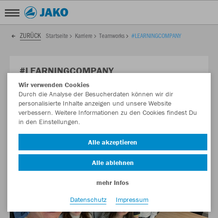
ZURÜCK
Startseite
Karriere
Teamworks
#LEARNINGCOMPANY
#LEARNINGCOMPANY
Wir verwenden Cookies
Teamspirit geht auch so: Voneinander Lernen 💡
Durch die Analyse der Besucherdaten können wir dir
personalisierte Inhalte anzeigen und unsere Website
verbessern. Weitere Informationen zu den Cookies findest Du
in den Einstellungen.
Alle akzeptieren
Alle ablehnen
mehr Infos
Datenschutz
Impressum