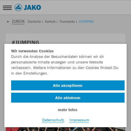
ZURÜCK
Startseite
Karriere
Teamworks
#JUMPING
#JUMPING
Wir verwenden Cookies
Letzte Woche ging es hoch hinaus in der Trampolinhalle
Durch die Analyse der Besucherdaten können wir dir
Uffenheim!
personalisierte Inhalte anzeigen und unsere Website
verbessern. Weitere Informationen zu den Cookies findest Du
in den Einstellungen.
Alle akzeptieren
Alle ablehnen
mehr Infos
Datenschutz
Impressum