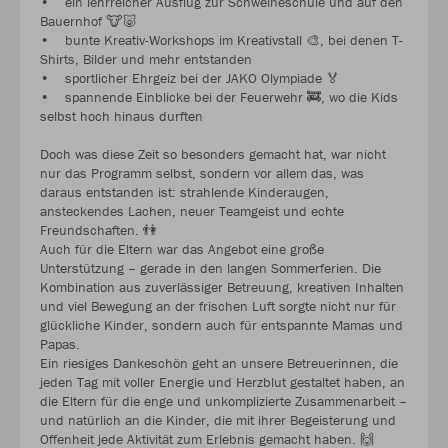
• ein lehrreicher Ausflug zur Schweineschule und auf den
Bauernhof 🐮🐷
• bunte Kreativ-Workshops im Kreativstall 🎨, bei denen T-
Shirts, Bilder und mehr entstanden
• sportlicher Ehrgeiz bei der JAKO Olympiade 🏅
• spannende Einblicke bei der Feuerwehr 🚒, wo die Kids
selbst hoch hinaus durften
Doch was diese Zeit so besonders gemacht hat, war nicht
nur das Programm selbst, sondern vor allem das, was
daraus entstanden ist: strahlende Kinderaugen,
ansteckendes Lachen, neuer Teamgeist und echte
Freundschaften. 👫
Auch für die Eltern war das Angebot eine große
Unterstützung – gerade in den langen Sommerferien. Die
Kombination aus zuverlässiger Betreuung, kreativen Inhalten
und viel Bewegung an der frischen Luft sorgte nicht nur für
glückliche Kinder, sondern auch für entspannte Mamas und
Papas.
Ein riesiges Dankeschön geht an unsere Betreuerinnen, die
jeden Tag mit voller Energie und Herzblut gestaltet haben, an
die Eltern für die enge und unkomplizierte Zusammenarbeit –
und natürlich an die Kinder, die mit ihrer Begeisterung und
Offenheit jede Aktivität zum Erlebnis gemacht haben. 🙌