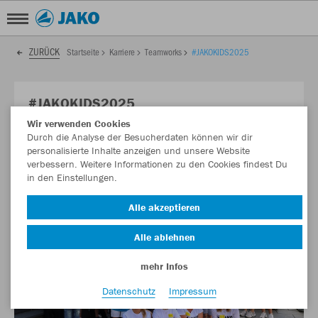
ZURÜCK
Startseite
Karriere
Teamworks
#JAKOKIDS2025
#JAKOKIDS2025
Wir verwenden Cookies
Abenteuer, Teamgeist und Kreativität – Zwei Wochen JAKO
Durch die Analyse der Besucherdaten können wir dir
Kids 💙🤸‍♂️
personalisierte Inhalte anzeigen und unsere Website
verbessern. Weitere Informationen zu den Cookies findest Du
in den Einstellungen.
Alle akzeptieren
Alle ablehnen
mehr Infos
Datenschutz
Impressum