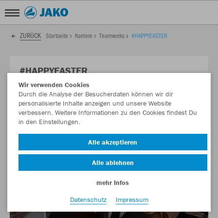
ZURÜCK
Startseite
Karriere
Teamworks
#HAPPYEASTER
#HAPPYEASTER
Wir verwenden Cookies
Osterüberraschung für das JAKO Team 💙
Durch die Analyse der Besucherdaten können wir dir
personalisierte Inhalte anzeigen und unsere Website
verbessern. Weitere Informationen zu den Cookies findest Du
in den Einstellungen.
Alle akzeptieren
Alle ablehnen
mehr Infos
Datenschutz
Impressum