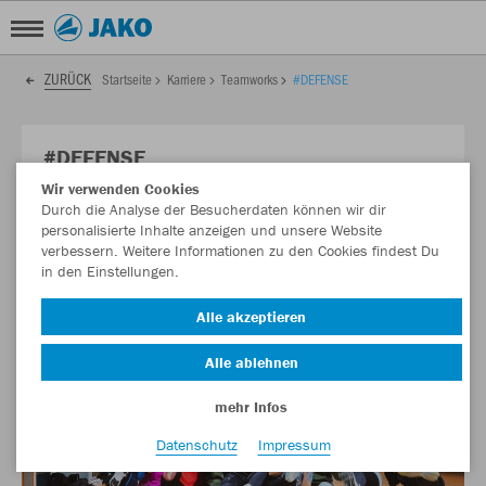
ZURÜCK
Startseite
Karriere
Teamworks
#DEFENSE
#DEFENSE
Wir verwenden Cookies
Sich verteidigen können: JAKO Team beim
Durch die Analyse der Besucherdaten können wir dir
Selbstverteidigungskurs
personalisierte Inhalte anzeigen und unsere Website
verbessern. Weitere Informationen zu den Cookies findest Du
in den Einstellungen.
Alle akzeptieren
Alle ablehnen
mehr Infos
Datenschutz
Impressum