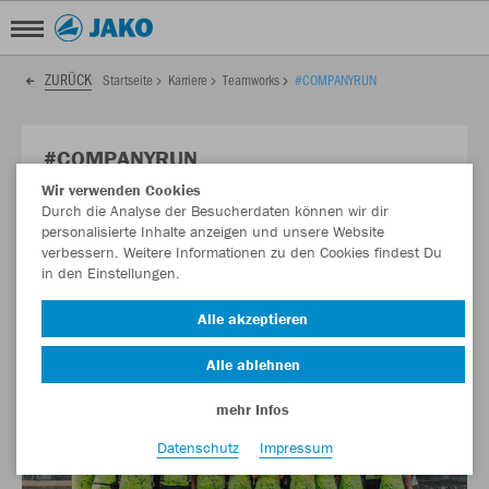
ZURÜCK
Startseite
Karriere
Teamworks
#COMPANYRUN
#COMPANYRUN
Wir verwenden Cookies
⛈️Wenn Teamspirit dem Wetter trotzt – JAKO beim Firmenlauf
Durch die Analyse der Besucherdaten können wir dir
Igersheim 2025
personalisierte Inhalte anzeigen und unsere Website
verbessern. Weitere Informationen zu den Cookies findest Du
in den Einstellungen.
Alle akzeptieren
Alle ablehnen
mehr Infos
Datenschutz
Impressum