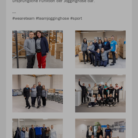
ursprüngliche Funktion der Jogginghose dar.
---
#weareteam #teamjogginghose #sport