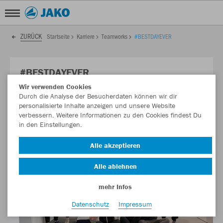
ZURÜCK
Startseite
Karriere
Teamworks
#BESTDAYEVER
#BESTDAYEVER
Wir verwenden Cookies
💙 Jogginghosentag – JAKO Team hat alles unter Kontrolle
Durch die Analyse der Besucherdaten können wir dir
personalisierte Inhalte anzeigen und unsere Website
verbessern. Weitere Informationen zu den Cookies findest Du
in den Einstellungen.
Alle akzeptieren
Alle ablehnen
mehr Infos
Datenschutz
Impressum