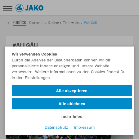
ZURÜCK
Startseite
Karriere
Teamworks
#ALLGÄU
#ALLGÄU
Wir verwenden Cookies
Der Berg hat gerufen – JAKO im Allgäu 🏔
Durch die Analyse der Besucherdaten können wir dir
personalisierte Inhalte anzeigen und unsere Website
verbessern. Weitere Informationen zu den Cookies findest Du
in den Einstellungen.
Alle akzeptieren
Alle ablehnen
mehr Infos
Datenschutz
Impressum