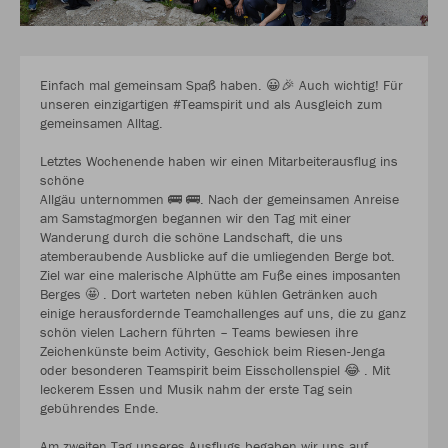
Einfach mal gemeinsam Spaß haben. 😀🎉 Auch wichtig! Für
unseren einzigartigen #Teamspirit und als Ausgleich zum
gemeinsamen Alltag.
Letztes Wochenende haben wir einen Mitarbeiterausflug ins
schöne
Allgäu unternommen 🚌 🚌. Nach der gemeinsamen Anreise
am Samstagmorgen begannen wir den Tag mit einer
Wanderung durch die schöne Landschaft, die uns
atemberaubende Ausblicke auf die umliegenden Berge bot.
Ziel war eine malerische Alphütte am Fuße eines imposanten
Berges 🤩 . Dort warteten neben kühlen Getränken auch
einige herausfordernde Teamchallenges auf uns, die zu ganz
schön vielen Lachern führten – Teams bewiesen ihre
Zeichenkünste beim Activity, Geschick beim Riesen-Jenga
oder besonderen Teamspirit beim Eisschollenspiel 😂 . Mit
leckerem Essen und Musik nahm der erste Tag sein
gebührendes Ende.
Am zweiten Tag unseres Ausflugs begaben wir uns auf