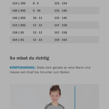
134 | 3XS
8 - 9
123 - 134
140 | XXS
9 - 10
135 - 146
146 | XXS
10 - 11
135 - 146
152 | XXS
11 - 12
147 - 158
158 | XS
12 - 13
147 - 158
164 | XS
13 - 14
159 - 164
So misst du richtig
KÖRPERGRÖSSE:
Stelle dich gerade an eine Wand und
messe vom Kopf bis hinunter zum Boden.