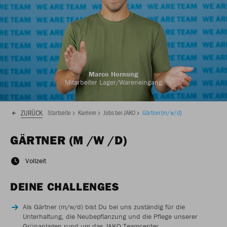
Marco Hornung
Mitarbeiter Lager/Wareneingang
ZURÜCK
Startseite
Karriere
Jobs bei JAKO
Gärtner (m/w/d)
GÄRTNER (M /W /D)
Vollzeit
DEINE CHALLENGES
Als Gärtner (m/w/d) bist Du bei uns zuständig für die
Unterhaltung, die Neubepflanzung und die Pflege unserer
Grünanlagen rund um das JAKO Teamcenter