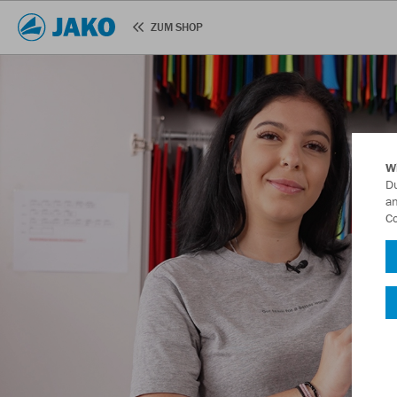
ZUM SHOP
W
Du
an
Co