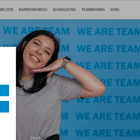
WELTEN
KARRIEREWEGE
AUSBILDUNG
TEAMWORKS
JOBS
Eleni