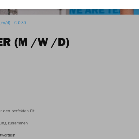
(m/w/d) – CLO 3D
R (M /W /D)
r den perfekten Fit
klung zusammen
wortlich