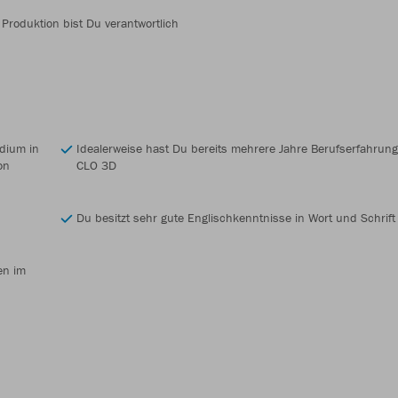
 Produktion bist Du verantwortlich
n
dium in
Idealerweise hast Du bereits mehrere Jahre Berufserfahrun
on
CLO 3D
Du besitzt sehr gute Englischkenntnisse in Wort und Schrift
en im